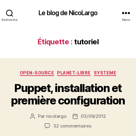
Le blog de NicoLargo
Recherche
Menu
Étiquette :
tutoriel
Catégories
OPEN-SOURCE
PLANET-LIBRE
SYSTEME
Puppet, installation et
première configuration
Par
nicolargo
03/09/2012
Auteur
Date
de
de
sur
32 commentaires
l’article
l’article
Puppet,