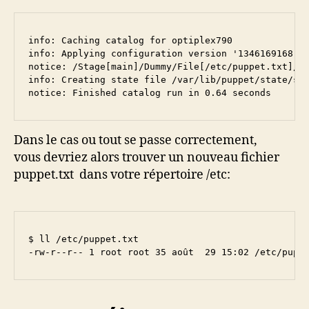
info: Caching catalog for optiplex790

info: Applying configuration version '1346169168'

notice: /Stage[main]/Dummy/File[/etc/puppet.txt]/en
info: Creating state file /var/lib/puppet/state/sta
notice: Finished catalog run in 0.64 seconds
Dans le cas ou tout se passe correctement,
vous devriez alors trouver un nouveau fichier
puppet.txt dans votre répertoire /etc:
$ ll /etc/puppet.txt

-rw-r--r-- 1 root root 35 août  29 15:02 /etc/pupp