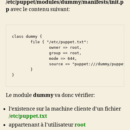
/etc/puppet/modules/dummy/manifests/init.p
p
avec le contenu suivant:
class dummy {

        file { "/etc/puppet.txt":

                owner => root,

                group => root,

                mode => 644,

                source => "puppet:///dummy/puppet.t
        }

}
Le module
dummy
va donc vérifier:
l’existence sur la machine cliente d’un fichier
/etc/puppet.txt
appartenant à l’utilisateur
root