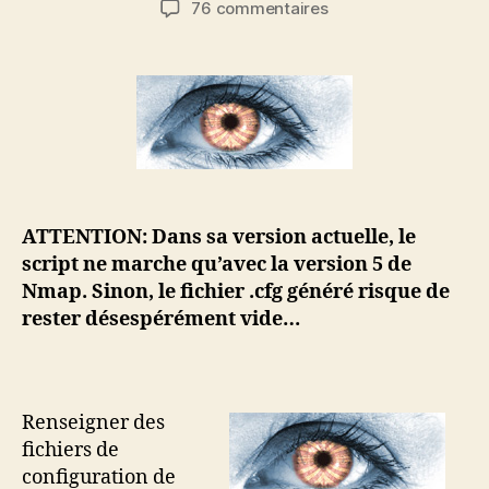
sur
76 commentaires
l’article
l’article
Utiliser
Nmap
pour
générer
vos
fichiers
de
configuration
Nagios
ATTENTION: Dans sa version actuelle, le
script ne marche qu’avec la version 5 de
Nmap. Sinon, le fichier .cfg généré risque de
rester désespérément vide…
Renseigner des
fichiers de
configuration de