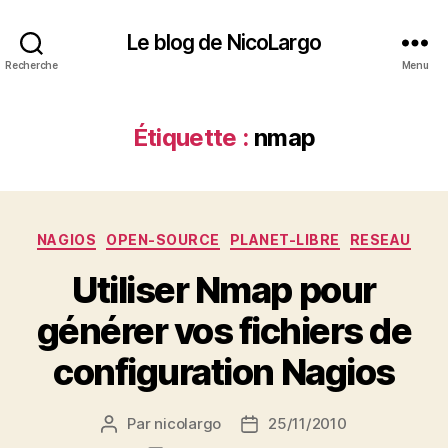
Le blog de NicoLargo
Recherche
Menu
Étiquette :
nmap
Catégories
NAGIOS
OPEN-SOURCE
PLANET-LIBRE
RESEAU
Utiliser Nmap pour
générer vos fichiers de
configuration Nagios
Par
nicolargo
25/11/2010
Auteur
Date
de
de