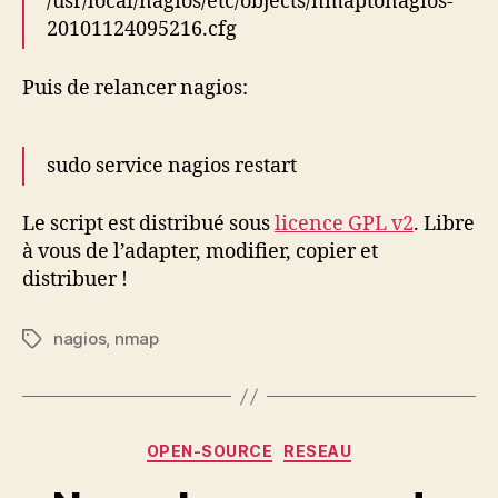
/usr/local/nagios/etc/objects/nmaptonagios-
20101124095216.cfg
Puis de relancer nagios:
sudo service nagios restart
Le script est distribué sous
licence GPL v2
. Libre
à vous de l’adapter, modifier, copier et
distribuer !
nagios
,
nmap
Étiquettes
Catégories
OPEN-SOURCE
RESEAU