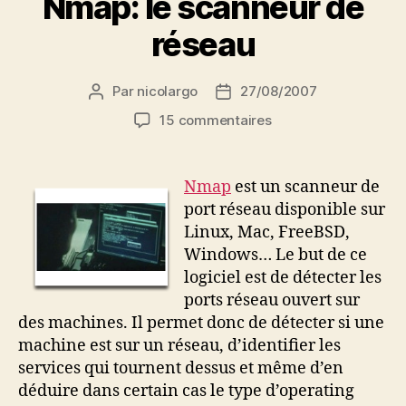
Nmap: le scanneur de
réseau
Par
nicolargo
27/08/2007
Auteur
Date
de
de
sur
15 commentaires
l’article
l’article
Nmap:
le
scanneur
Nmap
est un scanneur de
de
port réseau disponible sur
réseau
Linux, Mac, FreeBSD,
Windows… Le but de ce
logiciel est de détecter les
ports réseau ouvert sur
des machines. Il permet donc de détecter si une
machine est sur un réseau, d’identifier les
services qui tournent dessus et même d’en
déduire dans certain cas le type d’operating