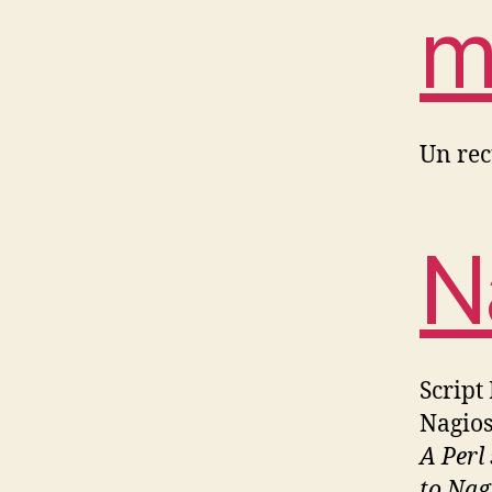
m
Un recu
N
Script
Nagios
A Perl
to Nag