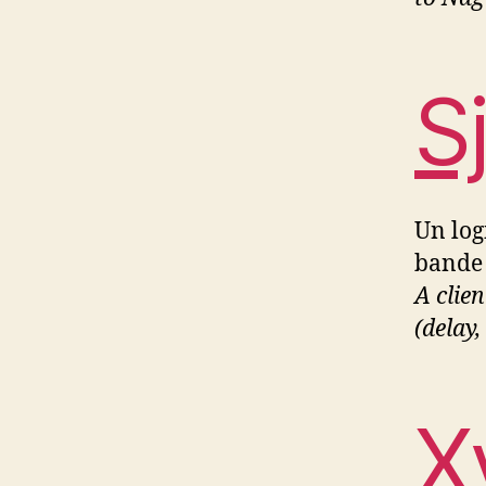
Sj
Un log
bande 
A clie
(delay, 
X