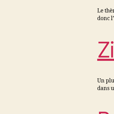
Le thè
donc l
Z
Un plu
dans u