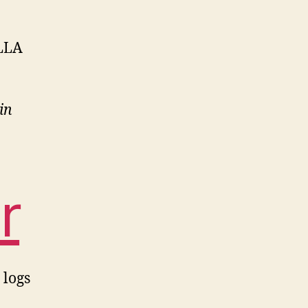
 LLA
in
r
 logs