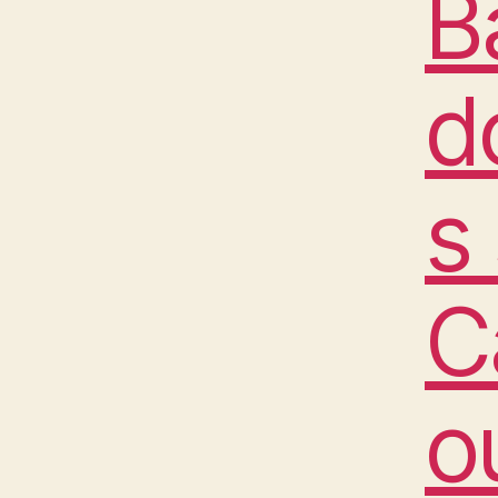
B
d
s
C
o