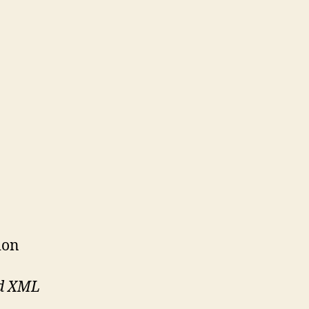
ion
nd XML