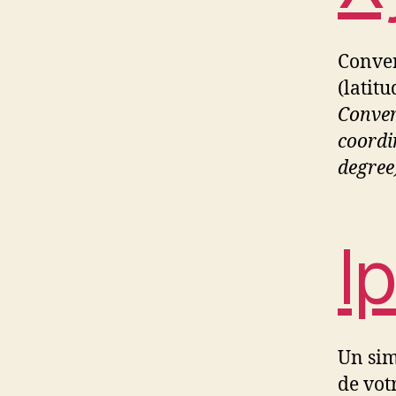
Conver
(latitu
Conver
coordi
degree
I
Un sim
de vot