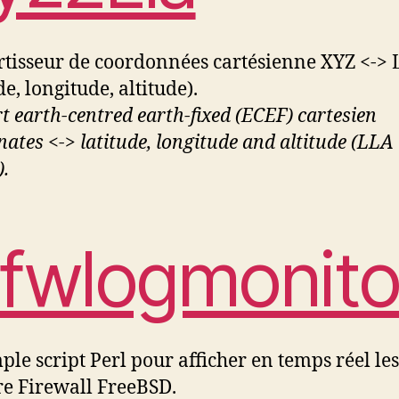
tisseur de coordonnées cartésienne XYZ <->
de, longitude, altitude).
t earth-centred earth-fixed (ECEF) cartesien
nates <-> latitude, longitude and altitude (LLA 
).
pfwlogmonito
ple script Perl pour afficher en temps réel les
re Firewall FreeBSD.