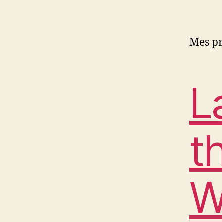
Mes pr
L
t
W