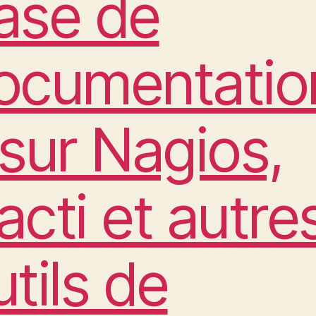
ase de
ocumentatio
 sur Nagios,
acti et autre
utils de