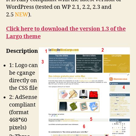
WordPress (tested on WP 2.1, 2.2, 2.3 and
2.5
NEW
).
Click here to download the version 1.3 of the
Largo theme
Description
1: Logo can
be cgange
directly on
the CSS file
2: AdSense
compliant
(format
468*60
pixels)