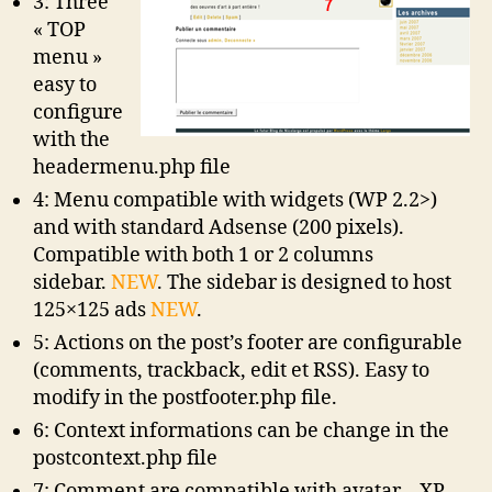
3: Three
« TOP
menu »
easy to
configure
with the
headermenu.php file
4: Menu compatible with widgets (WP 2.2>)
and with standard Adsense (200 pixels).
Compatible with both 1 or 2 columns
sidebar.
NEW
. The sidebar is designed to host
125×125 ads
NEW
.
5: Actions on the post’s footer are configurable
(comments, trackback, edit et RSS). Easy to
modify in the postfooter.php file.
6: Context informations can be change in the
postcontext.php file
7: Comment are compatible with avatar – XP