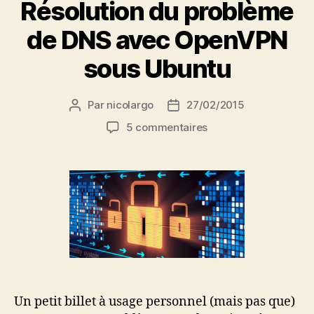
Résolution du problème
de DNS avec OpenVPN
sous Ubuntu
Par
nicolargo
27/02/2015
Auteur
Date
de
de
sur
5 commentaires
l’article
l’article
Résolution
du
problème
de
DNS
avec
OpenVPN
sous
Ubuntu
Un petit billet à usage personnel (mais pas que)