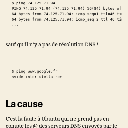
$ ping 74.125.71.94

PING 74.125.71.94 (74.125.71.94) 56(84) bytes of da
64 bytes from 74.125.71.94: icmp_seq=1 ttl=46 time=
64 bytes from 74.125.71.94: icmp_seq=2 ttl=46 time=
...
sauf qu’il n’y a pas de résolution DNS !
$ ping www.google.fr

<vide inter stellaire>
La cause
C’est la faute à Ubuntu qui ne prend pas en
compte les @ des serveurs DNS envoyés par le