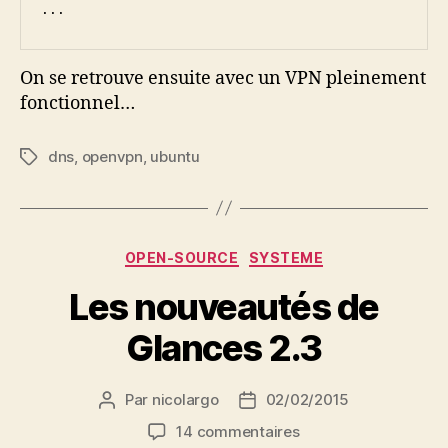
On se retrouve ensuite avec un VPN pleinement
fonctionnel…
dns
,
openvpn
,
ubuntu
Étiquettes
Catégories
OPEN-SOURCE
SYSTEME
Les nouveautés de
Glances 2.3
Par
nicolargo
02/02/2015
Auteur
Date
de
de
sur
14 commentaires
l’article
l’article