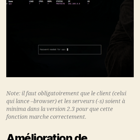
Note: il faut obligatoirement que le client (celui
qui lance –browser) et les serveurs (-s) soient à
minima dans la version 2.3 pour que cette
fonction marche correctement.
Amélioration de