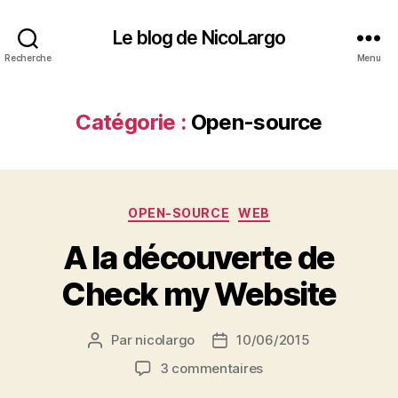
Le blog de NicoLargo
Recherche
Menu
Catégorie :
Open-source
Catégories
OPEN-SOURCE
WEB
A la découverte de
Check my Website
Par
nicolargo
10/06/2015
Auteur
Date
de
de
sur
3 commentaires
l’article
l’article
A