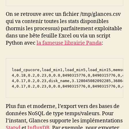
On se retrouve avec un fichier /tmp/glances.csv
qui va contenir toutes les stats disponibles
(hormis les processus) parfaitement exploitable
dans une bête feuille Excel ou via un script
Python avec
la fameuse librairie Panda
:
load_cpucore,load_min1,load_min5,load_min15,memswa
4,0.18,0.2,0.23,0,0.0,8490315776,0,8490315776,0,di
4,0.17,0.2,0.23,disk_name,3.128045082092285,36864,
4,0.17,0.2,0.23,0,0.0,8490315776,0,8490315776,0,di
Plus fun et moderne, l’export vers des bases de
données NoSQL de type temps/valeurs. Pour
l’instant, Glances supporte les implémentations
Statsd
et
InfluxDB
. Par exemple, pour exporter