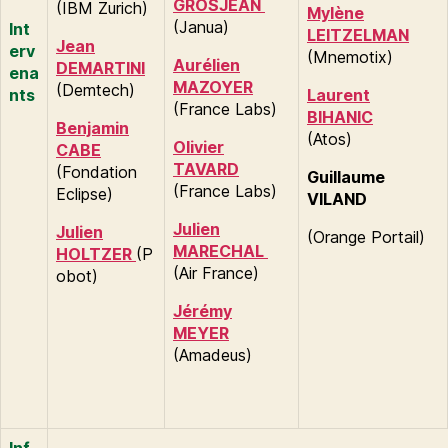
GROSJEAN
(IBM Zurich)
Mylène
(Janua)
Int
LEITZELMAN
Jean
erv
(Mnemotix)
Aurélien
DEMARTINI
ena
MAZOYER
(Demtech)
nts
Laurent
(France Labs)
BIHANIC
Benjamin
(Atos)
Olivier
CABE
TAVARD
(Fondation
Guillaume
(France Labs)
Eclipse)
VILAND
Julien
Julien
(Orange Portail)
MARECHAL
HOLTZER
(P
(Air France)
obot)
Jérémy
MEYER
(Amadeus)
Inf