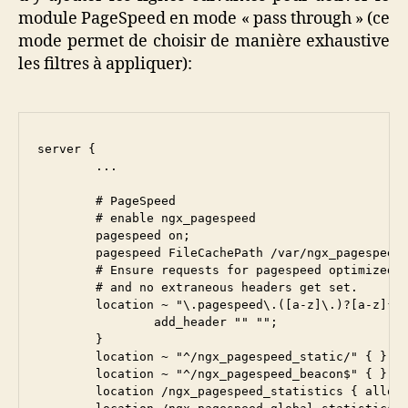
module PageSpeed en mode « pass through » (ce
mode permet de choisir de manière exhaustive
les filtres à appliquer):
server {

        ...

	# PageSpeed

        # enable ngx_pagespeed

        pagespeed on;

        pagespeed FileCachePath /var/ngx_pagespeed_
        # Ensure requests for pagespeed optimized r
        # and no extraneous headers get set.

        location ~ "\.pagespeed\.([a-z]\.)?[a-z]{2}
                add_header "" "";

        }

        location ~ "^/ngx_pagespeed_static/" { }

        location ~ "^/ngx_pagespeed_beacon$" { }

        location /ngx_pagespeed_statistics { allow 