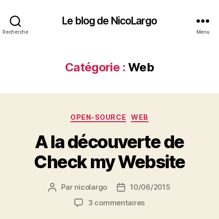
Le blog de NicoLargo
Recherche
Menu
Catégorie :
Web
Catégories
OPEN-SOURCE
WEB
A la découverte de
Check my Website
Par
nicolargo
10/06/2015
Auteur
Date
de
de
sur
3 commentaires
l’article
l’article
A