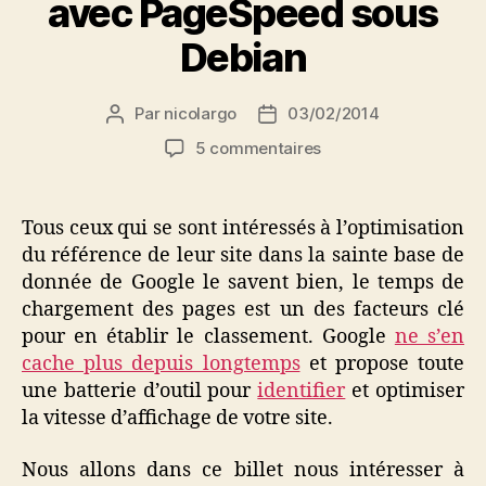
avec PageSpeed sous
Debian
Par
nicolargo
03/02/2014
Auteur
Date
de
de
sur
5 commentaires
l’article
l’article
Installation
de
NGinx
Tous ceux qui se sont intéressés à l’optimisation
avec
du référence de leur site dans la sainte base de
PageSpeed
donnée de Google le savent bien, le temps de
sous
chargement des pages est un des facteurs clé
Debian
pour en établir le classement. Google
ne s’en
cache plus depuis longtemps
et propose toute
une batterie d’outil pour
identifier
et optimiser
la vitesse d’affichage de votre site.
Nous allons dans ce billet nous intéresser à