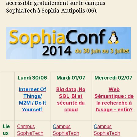
accessible gratuitement sur le campus
SophiaTech à Sophia-Antipolis (06).
Lundi 30/06
Mardi 01/07
Mercredi 02/07
Internet Of
Big data, No
Web
Things/
SQL, BI et
Sémantique : de
M2M / Do It
sécurité du
la recherche à
Yourself
cloud
l’usage – enfin?
Lie
Campus
C
ampus
C
ampus
ux
SophiaTech
SophiaTech
SophiaTech