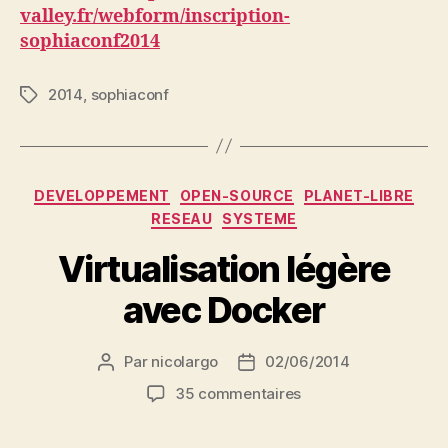
valley.fr/webform/inscription-
sophiaconf2014
2014
,
sophiaconf
Étiquettes
Catégories
DEVELOPPEMENT
OPEN-SOURCE
PLANET-LIBRE
RESEAU
SYSTEME
Virtualisation légère
avec Docker
Par
nicolargo
02/06/2014
Auteur
Date
de
de
sur
35 commentaires
l’article
l’article
Virtualisation
légère