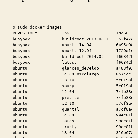
$ sudo docker images

REPOSITORY          TAG                   IMAGE ID 
busybox             buildroot-2013.08.1   352f47ad2
busybox             ubuntu-14.04          6a95c08a9
busybox             ubuntu-12.04          1720a1681
busybox             buildroot-2014.02     f66342b34
busybox             latest                f66342b34
ubuntu              glances_develop       a483f92d9
ubuntu              14.04_nicolargo       8574cc295
ubuntu              13.10                 5e019ab7b
ubuntu              saucy                 5e019ab7b
ubuntu              12.04                 74fe38d11
ubuntu              precise               74fe38d11
ubuntu              12.10                 a7cf8ae4e
ubuntu              quantal               a7cf8ae4e
ubuntu              14.04                 99ec81b80
ubuntu              latest                99ec81b80
ubuntu              trusty                99ec81b80
ubuntu              13.04                 316b678dd