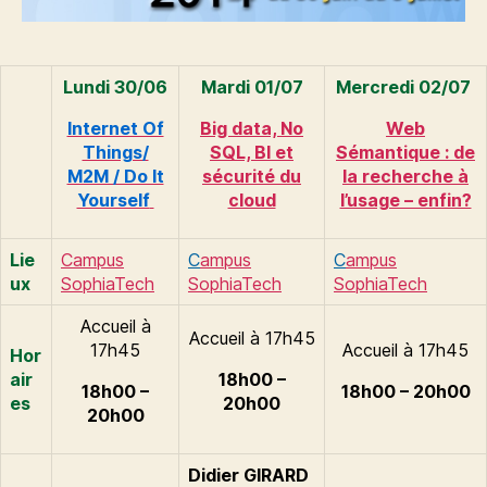
Lundi 30/06
Mardi 01/07
Mercredi 02/07
Internet Of
Big data, No
Web
Things/
SQL, BI et
Sémantique : de
M2M / Do It
sécurité du
la recherche à
Yourself
cloud
l’usage – enfin?
Lie
Campus
C
ampus
C
ampus
ux
SophiaTech
SophiaTech
SophiaTech
Accueil à
Accueil à 17h45
17h45
Accueil à 17h45
Hor
air
18h00 –
18h00 –
18h00 – 20h00
es
20h00
20h00
Didier GIRARD