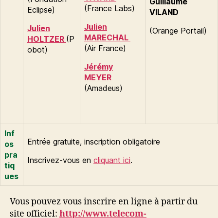
Guillaume
(France Labs)
Eclipse)
VILAND
Julien
Julien
(Orange Portail)
MARECHAL
HOLTZER
(P
(Air France)
obot)
Jérémy
MEYER
(Amadeus)
Inf
Entrée gratuite, inscription obligatoire
os
pra
Inscrivez-vous en
cliquant ici
.
tiq
ues
Vous pouvez vous inscrire en ligne à partir du
site officiel:
http://www.telecom-