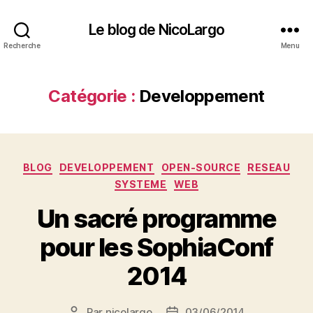
Le blog de NicoLargo
Recherche
Menu
Catégorie :
Developpement
Catégories
BLOG
DEVELOPPEMENT
OPEN-SOURCE
RESEAU
SYSTEME
WEB
Un sacré programme
pour les SophiaConf
2014
Par
nicolargo
03/06/2014
Auteur
Date