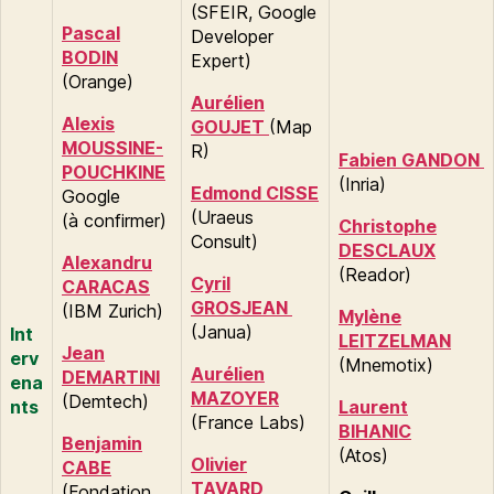
(SFEIR, Google
Pascal
Developer
BODIN
Expert)
(Orange)
Aurélien
Alexis
GOUJET
(Map
MOUSSINE-
R)
Fabien GANDON
POUCHKINE
(Inria)
Edmond CISSE
Google
(Uraeus
(à confirmer)
Christophe
Consult)
DESCLAUX
Alexandru
(Reador)
Cyril
CARACAS
GROSJEAN
(IBM Zurich)
Mylène
(Janua)
Int
LEITZELMAN
Jean
erv
(Mnemotix)
Aurélien
DEMARTINI
ena
MAZOYER
(Demtech)
nts
Laurent
(France Labs)
BIHANIC
Benjamin
(Atos)
Olivier
CABE
TAVARD
(Fondation