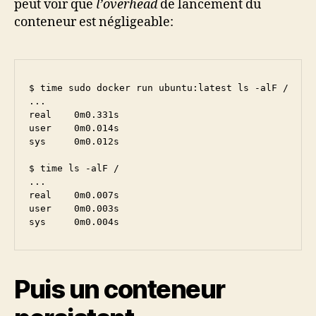
peut voir que
l’overhead
de lancement du
conteneur est négligeable:
$ time sudo docker run ubuntu:latest ls -alF /

...

real	0m0.331s

user	0m0.014s

sys	0m0.012s

$ time ls -alF /

...

real	0m0.007s

user	0m0.003s

Puis un conteneur