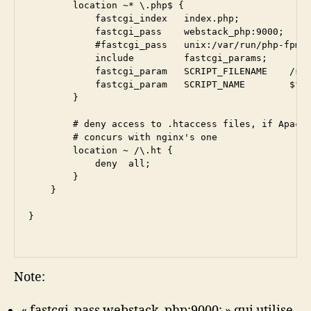
        location ~* \.php$ {

            fastcgi_index   index.php;

            fastcgi_pass    webstack_php:9000;

            #fastcgi_pass   unix:/var/run/php-fpm/p
            include         fastcgi_params;

            fastcgi_param   SCRIPT_FILENAME    /srv
            fastcgi_param   SCRIPT_NAME        $fas
        }    

        # deny access to .htaccess files, if Apache
        # concurs with nginx's one

        location ~ /\.ht {

            deny  all;

        }

    }

}

Note:
« fastcgi_pass webstack_php:9000; » qui utilise