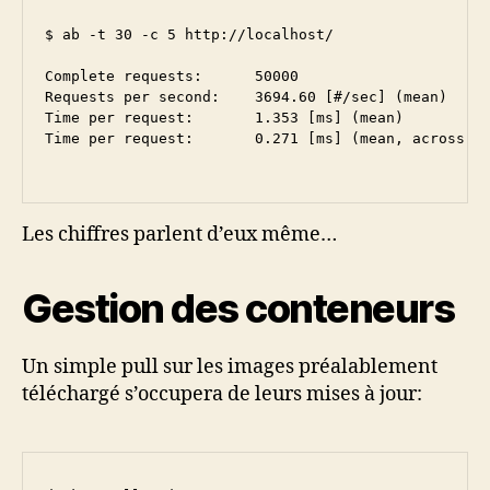
$ ab -t 30 -c 5 http://localhost/

Complete requests:      50000

Requests per second:    3694.60 [#/sec] (mean)

Time per request:       1.353 [ms] (mean)

Time per request:       0.271 [ms] (mean, across al
Les chiffres parlent d’eux même…
Gestion des conteneurs
Un simple pull sur les images préalablement
téléchargé s’occupera de leurs mises à jour: