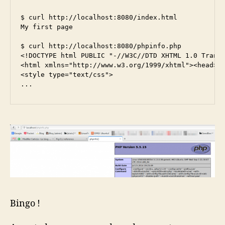
$ curl http://localhost:8080/index.html

My first page

$ curl http://localhost:8080/phpinfo.php

<!DOCTYPE html PUBLIC "-//W3C//DTD XHTML 1.0 Transi
<html xmlns="http://www.w3.org/1999/xhtml"><head>

<style type="text/css">

...
Bingo !