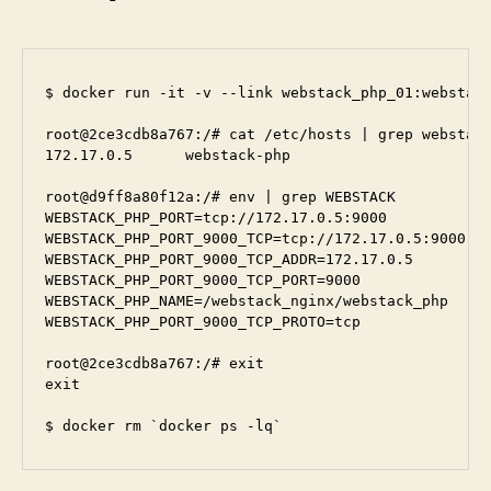
$ docker run -it -v --link webstack_php_01:webstack
root@2ce3cdb8a767:/# cat /etc/hosts | grep webstack
172.17.0.5	webstack-php

root@d9ff8a80f12a:/# env | grep WEBSTACK

WEBSTACK_PHP_PORT=tcp://172.17.0.5:9000

WEBSTACK_PHP_PORT_9000_TCP=tcp://172.17.0.5:9000

WEBSTACK_PHP_PORT_9000_TCP_ADDR=172.17.0.5

WEBSTACK_PHP_PORT_9000_TCP_PORT=9000

WEBSTACK_PHP_NAME=/webstack_nginx/webstack_php

WEBSTACK_PHP_PORT_9000_TCP_PROTO=tcp

root@2ce3cdb8a767:/# exit

exit
