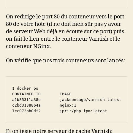
On redirige le port 80 du conteneur vers le port
80 de votre hôte (il ne doit bien sûr pas y avoir
de serveur Web déjà en écoute sur ce port) puis
on fait le lien entre le conteneur Varnish et le
conteneur NGinx.
On vérifie que nos trois conteneurs sont lancés:
$ docker ps

CONTAINER ID        IMAGE                        CO
a1b853f1a38e        jacksoncage/varnish:latest   "/
c2bd3138864a        nginx:1                      "n
7cc072bb0df2        jprjr/php-fpm:latest         "
Et on teste notre serveur de cache Varnish: