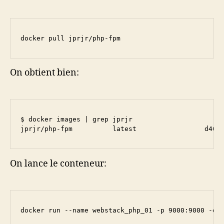
docker pull jprjr/php-fpm
On obtient bien:
$ docker images | grep jprjr

jprjr/php-fpm          latest                 d406
On lance le conteneur:
docker run --name webstack_php_01 -p 9000:9000 -d 