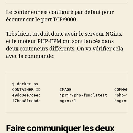
Le conteneur est configuré par défaut pour
écouter sur le port TCP/9000.
Très bien, on doit donc avoir le serveur NGinx
et le moteur PHP-FPM qui sont lancés dans
deux conteneurs différents. On va vérifier cela
avec la commande:
$ docker ps

CONTAINER ID        IMAGE                  COMMAND 
e9dd04e7ceec        jprjr/php-fpm:latest   "php-fpm
f7baa81cebdc        nginx:1                "nginx 
Faire communiquer les deux