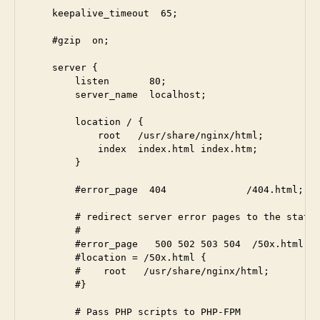
    keepalive_timeout  65;

    #gzip  on;

    server {

        listen       80;

        server_name  localhost;

        location / {

            root   /usr/share/nginx/html;

            index  index.html index.htm;

        }

        #error_page  404              /404.html;

        # redirect server error pages to the static
        #

        #error_page   500 502 503 504  /50x.html;

        #location = /50x.html {

        #    root   /usr/share/nginx/html;

        #}

        # Pass PHP scripts to PHP-FPM
