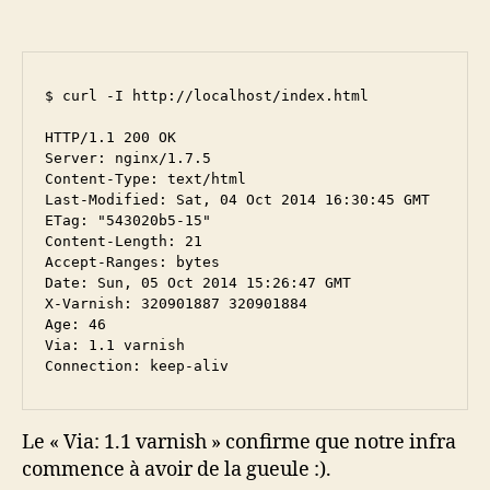
$ curl -I http://localhost/index.html

HTTP/1.1 200 OK

Server: nginx/1.7.5

Content-Type: text/html

Last-Modified: Sat, 04 Oct 2014 16:30:45 GMT

ETag: "543020b5-15"

Content-Length: 21

Accept-Ranges: bytes

Date: Sun, 05 Oct 2014 15:26:47 GMT

X-Varnish: 320901887 320901884

Age: 46

Via: 1.1 varnish

Connection: keep-aliv
Le « Via: 1.1 varnish » confirme que notre infra
commence à avoir de la gueule :).