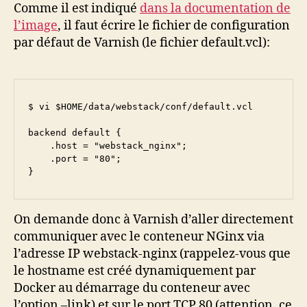
Comme il est indiqué
dans la documentation de
l’image
, il faut écrire le fichier de configuration
par défaut de Varnish (le fichier default.vcl):
$ vi $HOME/data/webstack/conf/default.vcl

backend default {

    .host = "webstack_nginx";

    .port = "80";

}
On demande donc à Varnish d’aller directement
communiquer avec le conteneur NGinx via
l’adresse IP webstack-nginx (rappelez-vous que
le hostname est créé dynamiquement par
Docker au démarrage du conteneur avec
l’option –link) et sur le port TCP 80 (attention, ce