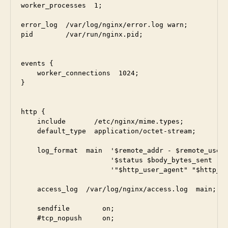
worker_processes  1;

error_log  /var/log/nginx/error.log warn;

pid        /var/run/nginx.pid;

events {

    worker_connections  1024;

}

http {

    include       /etc/nginx/mime.types;

    default_type  application/octet-stream;

    log_format  main  '$remote_addr - $remote_user 
                      '$status $body_bytes_sent "$h
                      '"$http_user_agent" "$http_x_
    access_log  /var/log/nginx/access.log  main;

    sendfile        on;

    #tcp_nopush     on;
