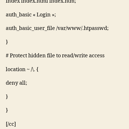
index index.html index.htm;
auth_basic « Login »;
auth_basic_user_file /var/www/.htpasswd;
}
# Protect hidden file to read/write access
location ~ /\. {
deny all;
}
}
[/cc]