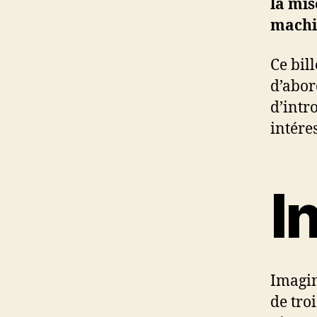
la mis
machi
Ce bil
d’abor
d’intro
intéres
I
Imagin
de tro