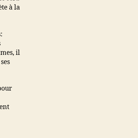
te à la
:
s
mes, il
 ses
pour
ent