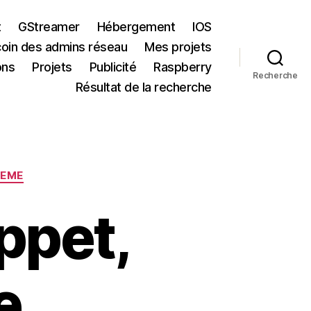
t
GStreamer
Hébergement
IOS
coin des admins réseau
Mes projets
ons
Projets
Publicité
Raspberry
Recherche
Résultat de la recherche
TEME
ppet,
ne…