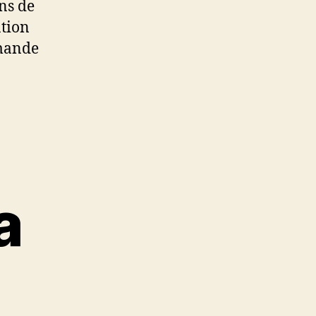
ons de
ation
emande
a