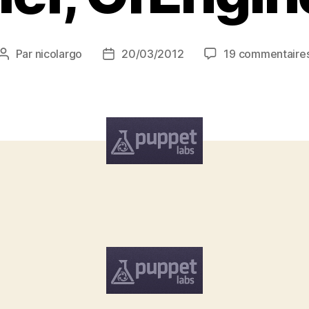
Par
nicolargo
20/03/2012
19 commentaire
Auteur
Date
de
de
l’article
l’article