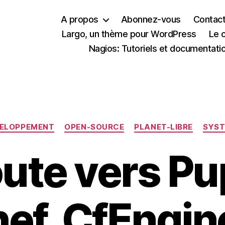
A propos
Abonnez-vous
Contac
Largo, un thème pour WordPress
Le 
Nagios: Tutoriels et documentati
Catégories
ELOPPEMENT
OPEN-SOURCE
PLANET-LIBRE
SYS
oute vers Pu
ef, CfEngi