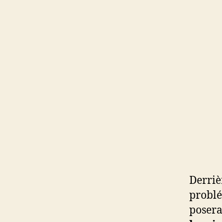
Derriè
problé
posera