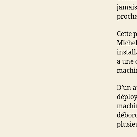
jamais
procha
Cette 
Michel
instal
a une 
machi
D’un a
déploy
machin
débord
plusie