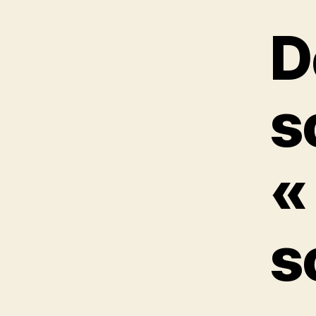
D
s
«
s