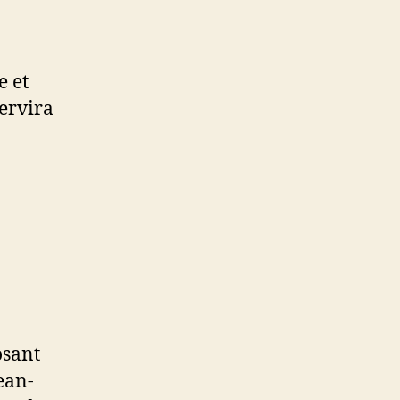
e et
servira
osant
ean-