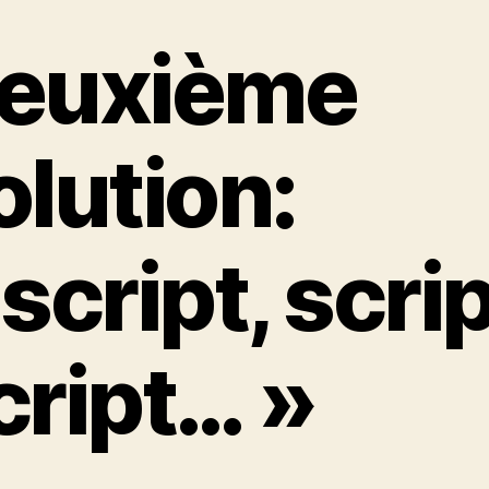
euxième
olution:
 script, scrip
cript… »