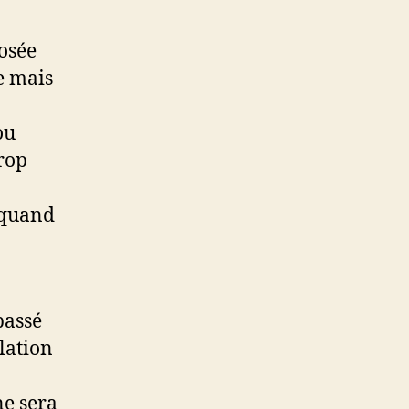
osée
e mais
ou
trop
 quand
passé
lation
ne sera