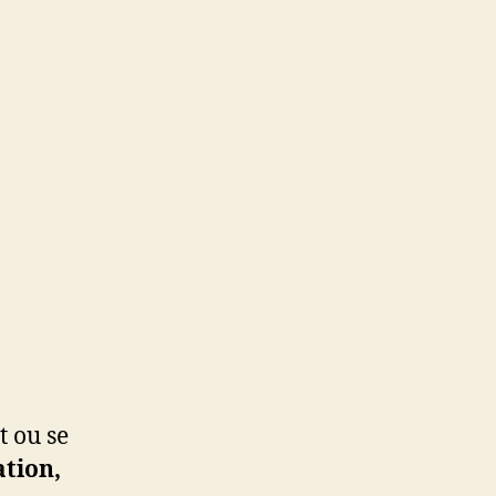
t ou se
ation,