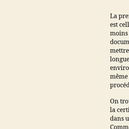
La pre
est ce
moins 
docume
mettre
longue
enviro
même u
procéd
On tro
la cer
dans 
Comme 