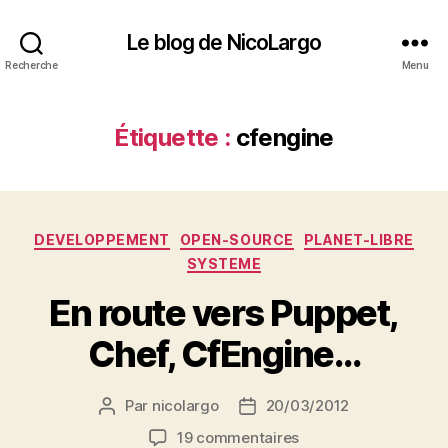
Le blog de NicoLargo
Recherche
Menu
Étiquette :
cfengine
Catégories
DEVELOPPEMENT
OPEN-SOURCE
PLANET-LIBRE
SYSTEME
En route vers Puppet,
Chef, CfEngine…
Par
nicolargo
20/03/2012
Auteur
Date
de
de
sur
19 commentaires