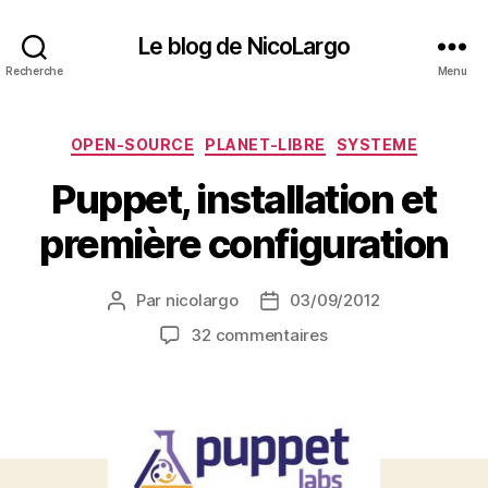
Le blog de NicoLargo
Recherche
Menu
Catégories
OPEN-SOURCE
PLANET-LIBRE
SYSTEME
Puppet, installation et
première configuration
Par
nicolargo
03/09/2012
Auteur
Date
de
de
sur
32 commentaires
l’article
l’article
Puppet,
installation
et
première
configuration