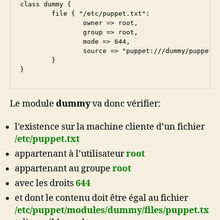
class dummy {

        file { "/etc/puppet.txt":

                owner => root,

                group => root,

                mode => 644,

                source => "puppet:///dummy/puppet.t
        }

}
Le module
dummy
va donc vérifier:
l’existence sur la machine cliente d’un fichier
/etc/puppet.txt
appartenant à l’utilisateur
root
appartenant au groupe
root
avec les droits
644
et dont le contenu doit être égal au fichier
/etc/puppet/modules/dummy/files/puppet.tx