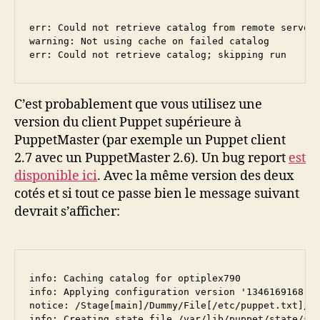
err: Could not retrieve catalog from remote server:
warning: Not using cache on failed catalog

err: Could not retrieve catalog; skipping run
C’est probablement que vous utilisez une
version du client Puppet supérieure à
PuppetMaster (par exemple un Puppet client
2.7 avec un PuppetMaster 2.6). Un bug report
est
disponible ici
. Avec la même version des deux
cotés et si tout ce passe bien le message suivant
devrait s’afficher:
info: Caching catalog for optiplex790

info: Applying configuration version '1346169168'

notice: /Stage[main]/Dummy/File[/etc/puppet.txt]/en
info: Creating state file /var/lib/puppet/state/sta