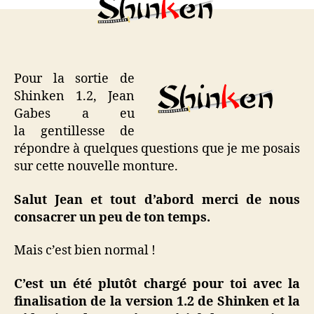
Gabes
pour
la
sortie
de
Pour la sortie de
Shinken
Shinken 1.2, Jean
1.2
Gabes a eu
la gentillesse de
répondre à quelques questions que je me posais
sur cette nouvelle monture.
Salut Jean et tout d’abord merci de nous
consacrer un peu de ton temps.
Mais c’est bien normal !
C’est un été plutôt chargé pour toi avec la
finalisation de la version 1.2 de Shinken et la