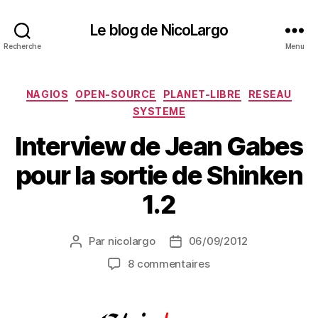
Le blog de NicoLargo
Recherche
Menu
Catégories
NAGIOS
OPEN-SOURCE
PLANET-LIBRE
RESEAU
SYSTEME
Interview de Jean Gabes
pour la sortie de Shinken
1.2
Par
nicolargo
06/09/2012
Auteur
Date
de
de
sur
8 commentaires
l’article
l’article
Interview
de
Jean