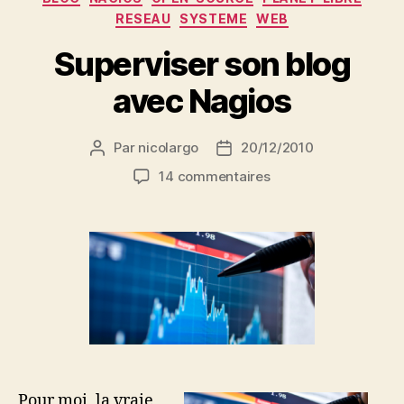
RESEAU
SYSTEME
WEB
Superviser son blog
avec Nagios
Par
nicolargo
20/12/2010
Auteur
Date
de
de
sur
14 commentaires
l’article
l’article
Superviser
son
blog
avec
Nagios
Pour moi, la vraie