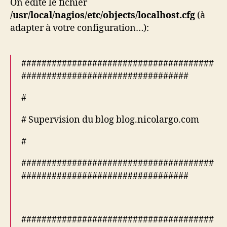
On édite le fichier
/usr/local/nagios/etc/objects/localhost.cfg
(à
adapter à votre configuration…):
######################################
#################################
#
# Supervision du blog blog.nicolargo.com
#
######################################
#################################
######################################