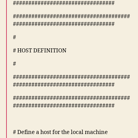
#################################
######################################
#################################
#
# HOST DEFINITION
#
######################################
#################################
######################################
#################################
# Define a host for the local machine