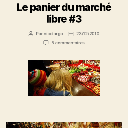
Le panier du marché
libre #3
Par
nicolargo
23/12/2010
Auteur
Date
de
de
sur
5 commentaires
l’article
l’article
Le
panier
du
marché
libre
#3