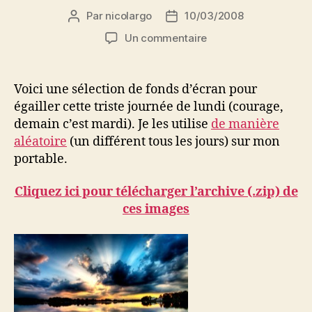
Par
nicolargo
10/03/2008
Auteur
Date
de
de
sur
Un commentaire
l’article
l’article
Selection
de
fonds
Voici une sélection de fonds d’écran pour
d’écran
égailler cette triste journée de lundi (courage,
demain c’est mardi). Je les utilise
de manière
aléatoire
(un différent tous les jours) sur mon
portable.
Cliquez ici pour télécharger l’archive (.zip) de
ces images