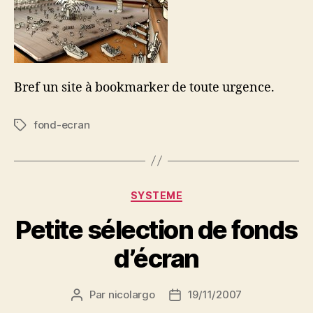
Bref un site à bookmarker de toute urgence.
fond-ecran
Étiquettes
Catégories
SYSTEME
Petite sélection de fonds
d’écran
Par
nicolargo
19/11/2007
Auteur
Date
de
de