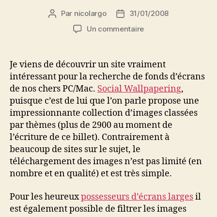
Par
nicolargo
31/01/2008
Auteur
Date
de
de
sur
Un commentaire
l’article
l’article
Des
tonnes
de
Je viens de découvrir un site vraiment
fonds
intéressant pour la recherche de fonds d’écrans
d’écrans
de nos chers PC/Mac.
Social Wallpapering
,
gratuits
puisque c’est de lui que l’on parle propose une
impressionnante collection d’images classées
par thèmes (plus de 2900 au moment de
l’écriture de ce billet). Contrairement à
beaucoup de sites sur le sujet, le
téléchargement des images n’est pas limité (en
nombre et en qualité) et est très simple.
Pour les heureux
possesseurs d’écrans larges
il
est également possible de filtrer les images