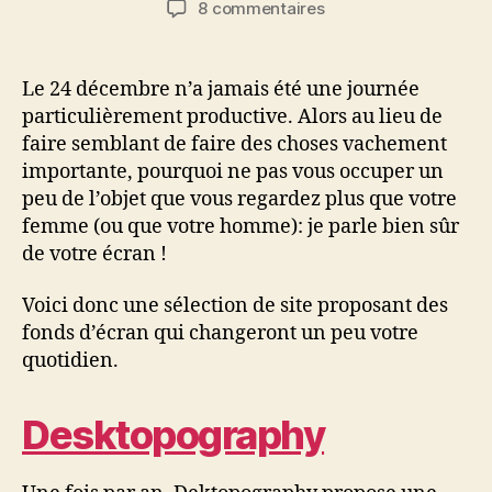
sur
8 commentaires
l’article
l’article
Top
12
des
Le 24 décembre n’a jamais été une journée
sites
particulièrement productive. Alors au lieu de
pour
faire semblant de faire des choses vachement
télécharger
importante, pourquoi ne pas vous occuper un
des
peu de l’objet que vous regardez plus que votre
fonds
femme (ou que votre homme): je parle bien sûr
d’écran
de votre écran !
Voici donc une sélection de site proposant des
fonds d’écran qui changeront un peu votre
quotidien.
Desktopography