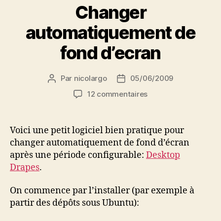
Changer
automatiquement de
fond d’ecran
Par
nicolargo
05/06/2009
Auteur
Date
de
de
sur
12 commentaires
l’article
l’article
Changer
automatiquement
de
Voici une petit logiciel bien pratique pour
fond
changer automatiquement de fond d’écran
d’ecran
après une période configurable:
Desktop
Drapes
.
On commence par l’installer (par exemple à
partir des dépôts sous Ubuntu):