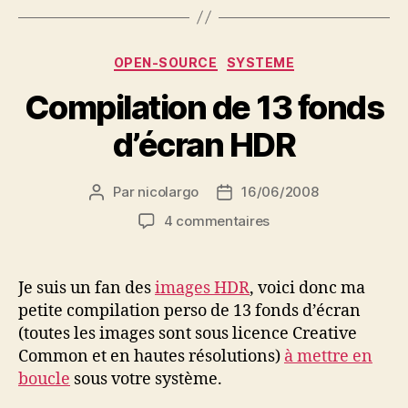
Catégories
OPEN-SOURCE
SYSTEME
Compilation de 13 fonds
d’écran HDR
Par
nicolargo
16/06/2008
Auteur
Date
de
de
sur
4 commentaires
l’article
l’article
Compilation
de
13
Je suis un fan des
images HDR
, voici donc ma
fonds
petite compilation perso de 13 fonds d’écran
d’écran
(toutes les images sont sous licence Creative
HDR
Common et en hautes résolutions)
à mettre en
boucle
sous votre système.