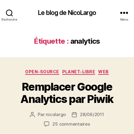
Le blog de NicoLargo
Recherche
Menu
Étiquette :
analytics
Catégories
OPEN-SOURCE
PLANET-LIBRE
WEB
Remplacer Google
Analytics par Piwik
Par
nicolargo
28/06/2011
Auteur
Date
de
de
sur
25 commentaires
l’article
l’article
Remplacer