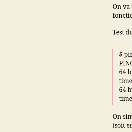
On va 
fonct
Test d
$ pi
PING
64 b
tim
64 b
tim
On sim
(soit 