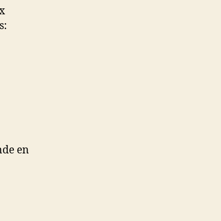
x
s:
nde en