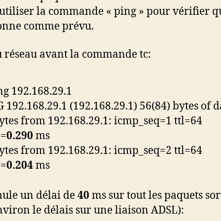
utiliser la commande « ping » pour vérifier q
ionne comme prévu.
u réseau avant la commande tc:
ng 192.168.29.1
 192.168.29.1 (192.168.29.1) 56(84) bytes of d
ytes from 192.168.29.1: icmp_seq=1 ttl=64
e=
0.290
ms
ytes from 192.168.29.1: icmp_seq=2 ttl=64
e=
0.204
ms
ule un délai de
40
ms sur tout les paquets sor
environ le délais sur une liaison ADSL):