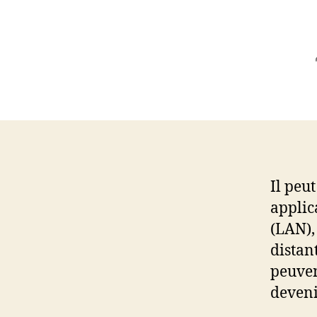
Il peut
applic
(LAN),
distan
peuven
deveni