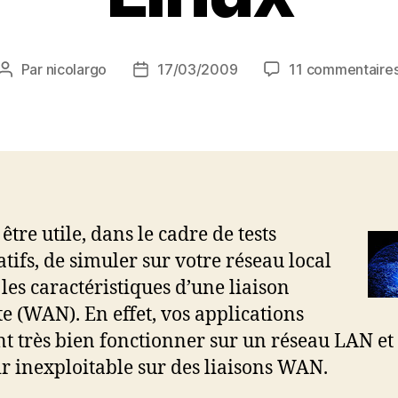
Par
nicolargo
17/03/2009
11 commentaire
Auteur
Date
de
de
l’article
l’article
 être utile, dans le cadre de tests
atifs, de simuler sur votre réseau local
 les caractéristiques d’une liaison
te (WAN). En effet, vos applications
t très bien fonctionner sur un réseau LAN et
r inexploitable sur des liaisons WAN.