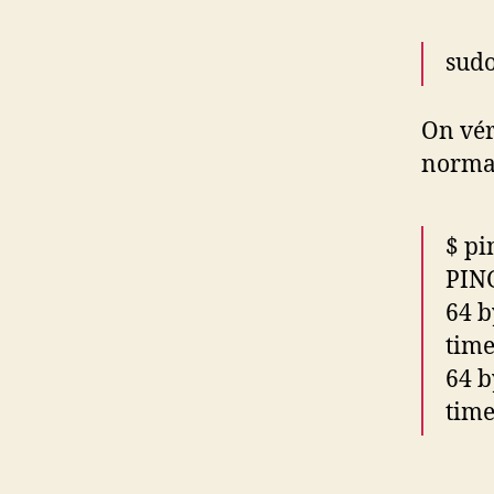
sudo
On vér
normal
$ pi
PING
64 b
tim
64 b
tim