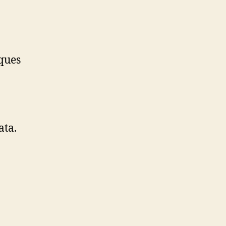
iques
ata.