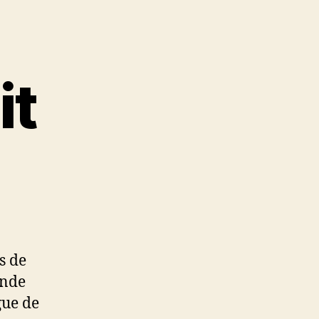
it
s de
ande
gue de