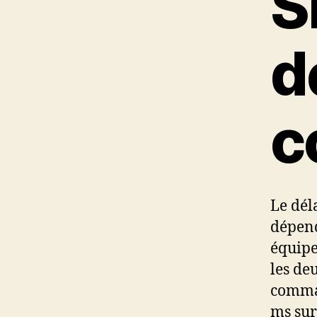
S
d
c
Le déla
dépend
équipe
les de
comm
ms sur