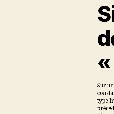
S
d
«
Sur un
consta
type I
précéd