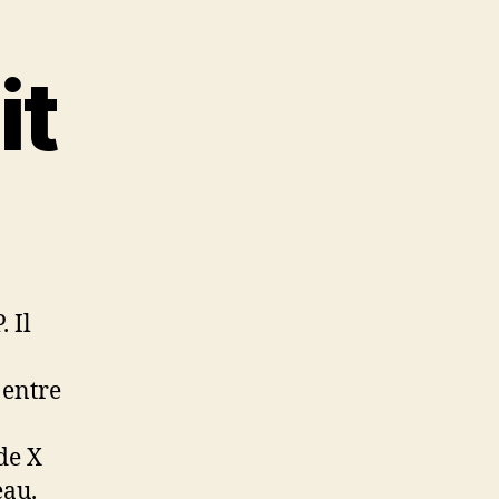
it
 Il
 entre
de X
eau.