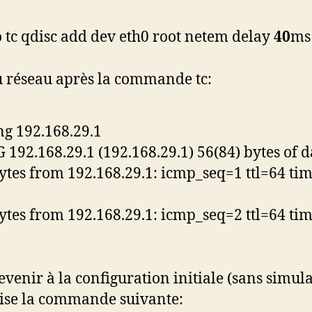
 tc qdisc add dev eth0 root netem delay
40
ms
u réseau après la commande tc:
ng 192.168.29.1
 192.168.29.1 (192.168.29.1) 56(84) bytes of d
ytes from 192.168.29.1: icmp_seq=1 ttl=64 ti
ytes from 192.168.29.1: icmp_seq=2 ttl=64 ti
evenir à la configuration initiale (sans simula
lise la commande suivante: