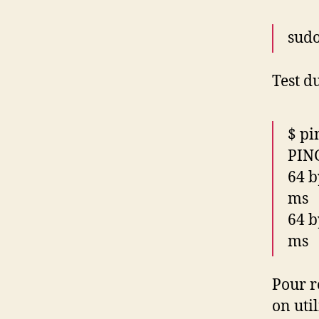
sudo
Test d
$ pi
PING
64 b
ms
64 b
ms
Pour r
on uti