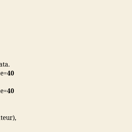
ata.
me=
40
me=
40
teur),