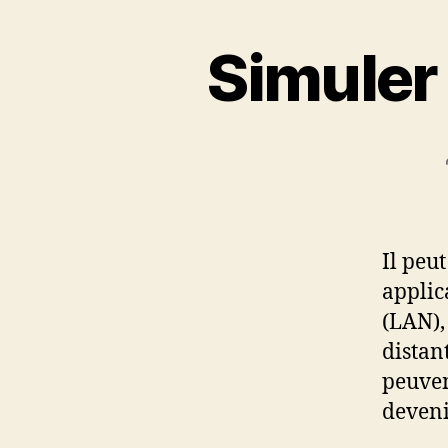
Simuler
Il peut
applic
(LAN),
distan
peuven
deveni