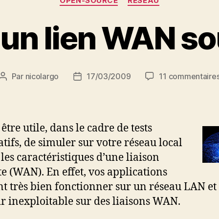
OPEN-SOURCE
RESEAU
 un lien WAN so
Par
nicolargo
17/03/2009
11 commentaire
Auteur
Date
de
de
l’article
l’article
 être utile, dans le cadre de tests
atifs, de simuler sur votre réseau local
 les caractéristiques d’une liaison
te (WAN). En effet, vos applications
t très bien fonctionner sur un réseau LAN et
r inexploitable sur des liaisons WAN.