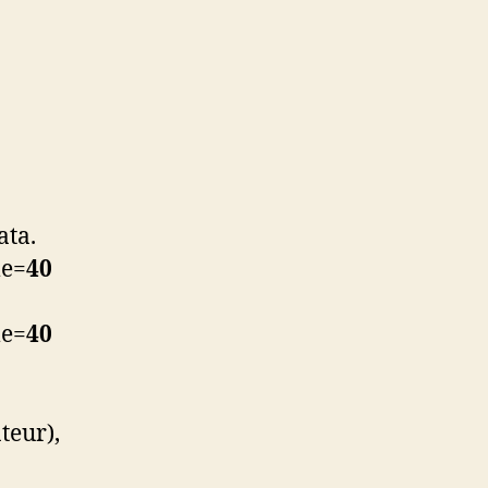
ata.
me=
40
me=
40
teur),