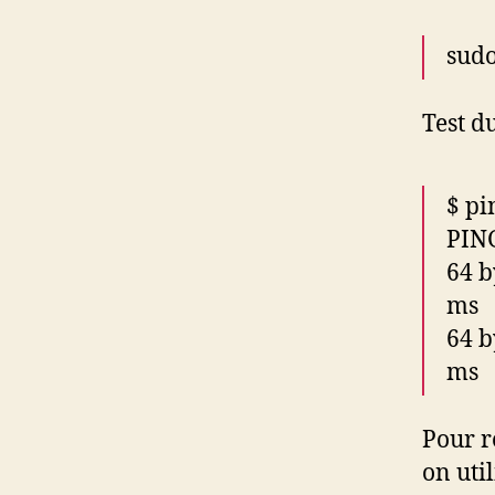
sudo
Test d
$ pi
PING
64 b
ms
64 b
ms
Pour r
on uti