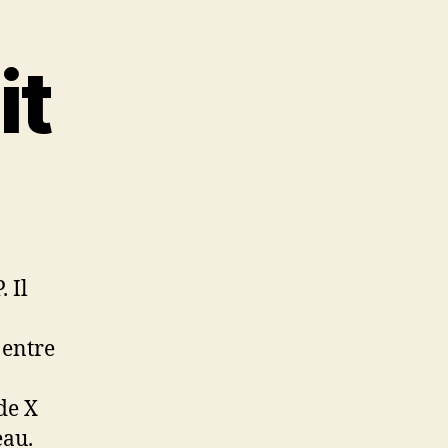
it
 Il
 entre
de X
eau.