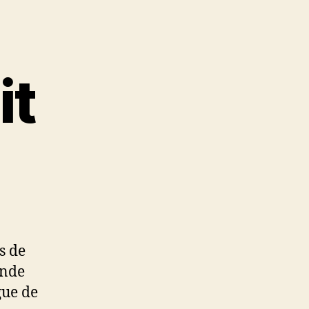
it
s de
ande
gue de