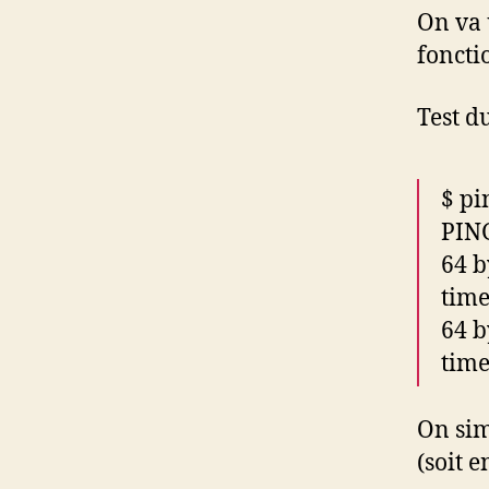
On va 
fonct
Test d
$ pi
PING
64 b
tim
64 b
tim
On sim
(soit 