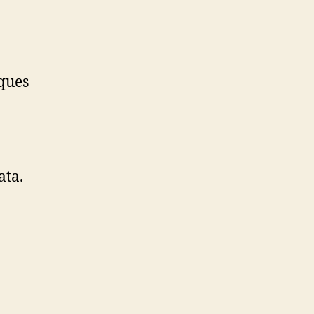
iques
ata.