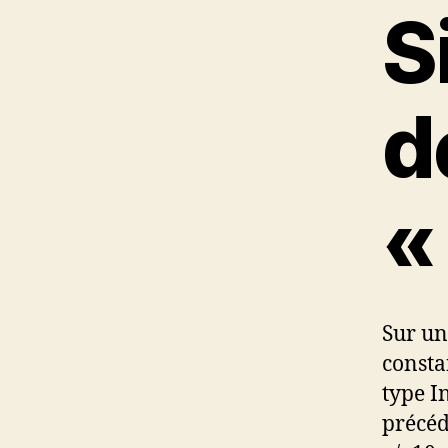
S
d
«
Sur un
consta
type I
précéd