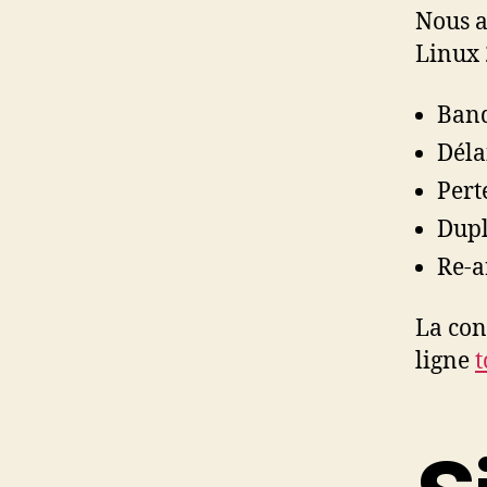
Nous a
Linux 
Band
Déla
Pert
Dupl
Re-a
La con
ligne
t