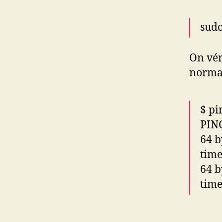
sudo
On vér
normal
$ pi
PING
64 b
tim
64 b
tim