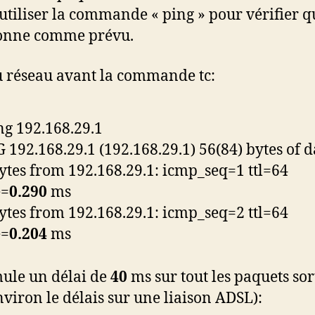
utiliser la commande « ping » pour vérifier q
ionne comme prévu.
u réseau avant la commande tc:
ng 192.168.29.1
 192.168.29.1 (192.168.29.1) 56(84) bytes of d
ytes from 192.168.29.1: icmp_seq=1 ttl=64
e=
0.290
ms
ytes from 192.168.29.1: icmp_seq=2 ttl=64
e=
0.204
ms
ule un délai de
40
ms sur tout les paquets sor
environ le délais sur une liaison ADSL):