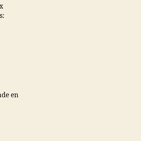
x
s:
nde en