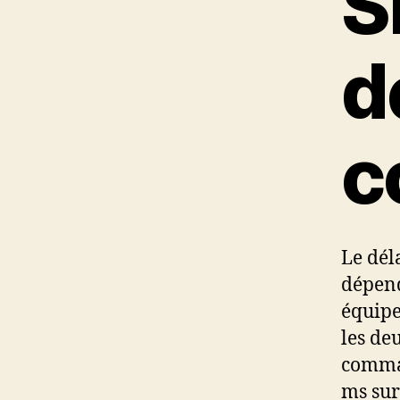
S
d
c
Le déla
dépend
équipe
les de
comm
ms sur