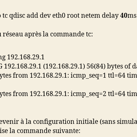
 tc qdisc add dev eth0 root netem delay
40
ms
u réseau après la commande tc:
ng 192.168.29.1
 192.168.29.1 (192.168.29.1) 56(84) bytes of d
ytes from 192.168.29.1: icmp_seq=1 ttl=64 ti
ytes from 192.168.29.1: icmp_seq=2 ttl=64 ti
evenir à la configuration initiale (sans simula
lise la commande suivante: