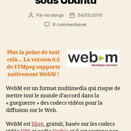
Par
nicolargo
24/05/2010
Auteur
Date
de
de
sur
6 commentaires
l’article
l’article
Installation
de
FFMpeg
avec
Plus la peine de tout
support
celà… La version 0.6
WebM
de FFMpeg supporte
sous
nativement WebM !
Ubuntu
WebM est un format multimedia qui risque de
mettre tout le monde d’accord dans la
« gueguerre » des codecs vidéos pour la
diffusion sur le Web.
WebM est
libre
, gratuit, basée sur les codecs