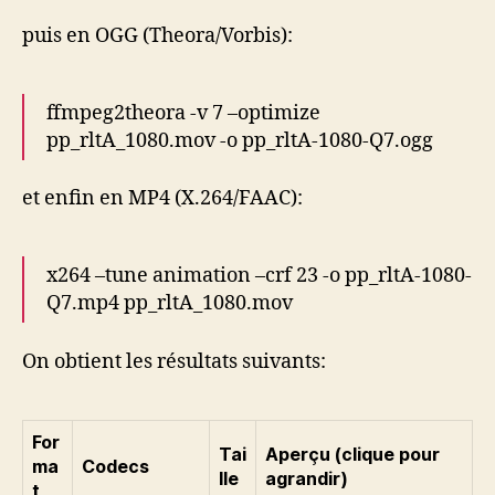
puis en OGG (Theora/Vorbis):
ffmpeg2theora -v 7 –optimize
pp_rltA_1080.mov -o pp_rltA-1080-Q7.ogg
et enfin en MP4 (X.264/FAAC):
x264 –tune animation –crf 23 -o pp_rltA-1080-
Q7.mp4 pp_rltA_1080.mov
On obtient les résultats suivants:
For
Tai
Aperçu (clique pour
ma
Codecs
lle
agrandir)
t