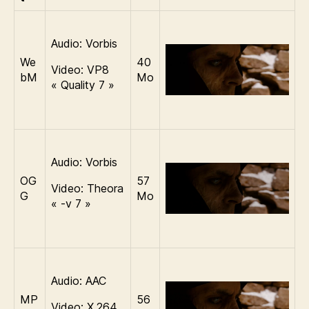
Audio: Vorbis
We
40
Video: VP8
bM
Mo
« Quality 7 »
Audio: Vorbis
OG
57
Video: Theora
G
Mo
« -v 7 »
Audio: AAC
MP
56
Video: X.264