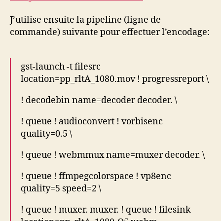
J’utilise ensuite la pipeline (ligne de
commande) suivante pour effectuer l’encodage:
gst-launch -t filesrc
location=pp_rltA_1080.mov ! progressreport \
! decodebin name=decoder decoder. \
! queue ! audioconvert ! vorbisenc
quality=0.5 \
! queue ! webmmux name=muxer decoder. \
! queue ! ffmpegcolorspace ! vp8enc
quality=5 speed=2 \
! queue ! muxer. muxer. ! queue ! filesink