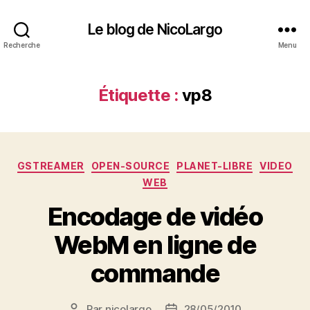
Le blog de NicoLargo
Recherche
Menu
Étiquette :
vp8
Catégories
GSTREAMER
OPEN-SOURCE
PLANET-LIBRE
VIDEO
WEB
Encodage de vidéo
WebM en ligne de
commande
Par
nicolargo
28/05/2010
Auteur
Date