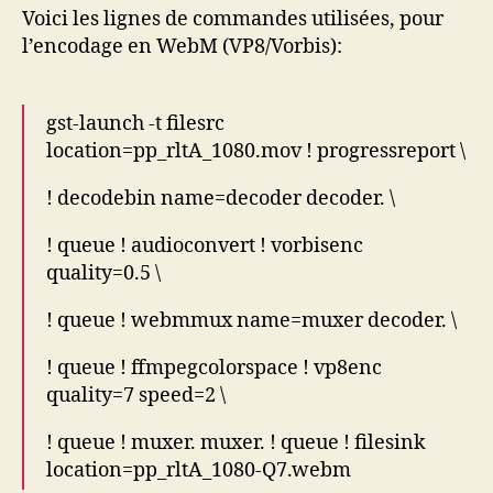
Voici les lignes de commandes utilisées, pour
l’encodage en WebM (VP8/Vorbis):
gst-launch -t filesrc
location=pp_rltA_1080.mov ! progressreport \
! decodebin name=decoder decoder. \
! queue ! audioconvert ! vorbisenc
quality=0.5 \
! queue ! webmmux name=muxer decoder. \
! queue ! ffmpegcolorspace ! vp8enc
quality=7 speed=2 \
! queue ! muxer. muxer. ! queue ! filesink
location=pp_rltA_1080-Q7.webm