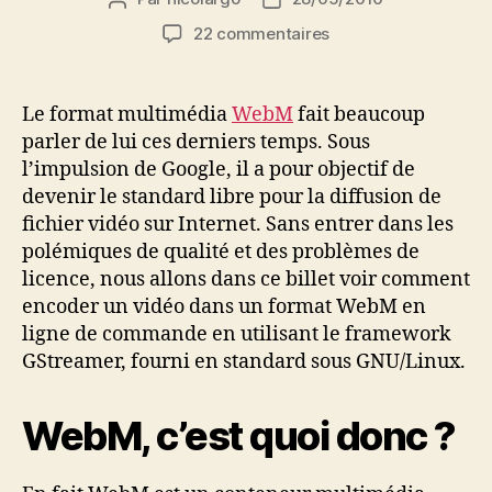
de
de
sur
22 commentaires
l’article
l’article
Encodage
de
vidéo
Le format multimédia
WebM
fait beaucoup
WebM
parler de lui ces derniers temps. Sous
en
l’impulsion de Google, il a pour objectif de
ligne
devenir le standard libre pour la diffusion de
de
fichier vidéo sur Internet. Sans entrer dans les
commande
polémiques de qualité et des problèmes de
licence, nous allons dans ce billet voir comment
encoder un vidéo dans un format WebM en
ligne de commande en utilisant le framework
GStreamer, fourni en standard sous GNU/Linux.
WebM, c’est quoi donc ?