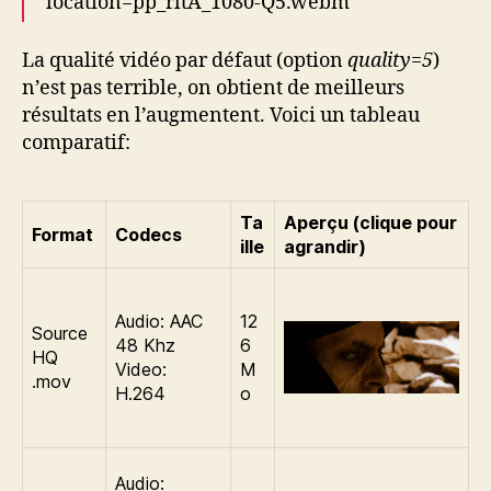
location=pp_rltA_1080-Q5.webm
La qualité vidéo par défaut (option
quality=5
)
n’est pas terrible, on obtient de meilleurs
résultats en l’augmentent. Voici un tableau
comparatif:
Ta
Aperçu (clique pour
Format
Codecs
ille
agrandir)
Audio: AAC
12
Source
48 Khz
6
HQ
Video:
M
.mov
H.264
o
Audio: