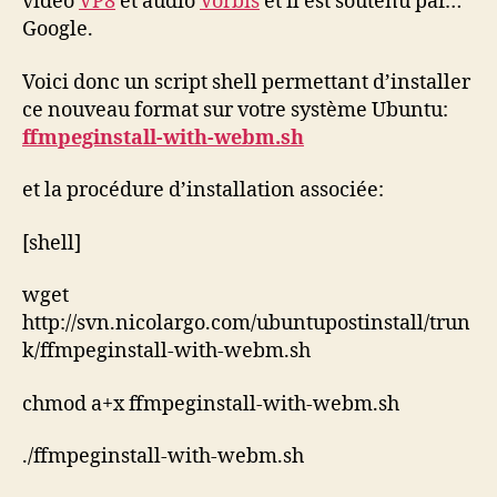
vidéo
VP8
et audio
Vorbis
et il est soutenu par…
Google.
Voici donc un script shell permettant d’installer
ce nouveau format sur votre système Ubuntu:
ffmpeginstall-with-webm.sh
et la procédure d’installation associée:
[shell]
wget
http://svn.nicolargo.com/ubuntupostinstall/trun
k/ffmpeginstall-with-webm.sh
chmod a+x ffmpeginstall-with-webm.sh
./ffmpeginstall-with-webm.sh