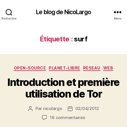
Le blog de NicoLargo
Recherche
Menu
Étiquette :
surf
Catégories
OPEN-SOURCE
PLANET-LIBRE
RESEAU
WEB
Introduction et première
utilisation de Tor
Par
nicolargo
02/04/2012
Auteur
Date
de
de
sur
16 commentaires
l’article
l’article
Introduction