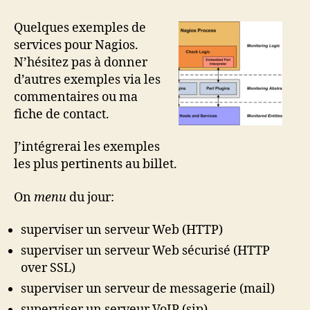
de
check
Quelques exemples de
de
services pour Nagios.
services
N’hésitez pas à donner
Nagios
d’autres exemples via les
commentaires ou ma
fiche de contact.
J’intégrerai les exemples
les plus pertinents au billet.
On
menu
du jour:
superviser un serveur Web (HTTP)
superviser un serveur Web sécurisé (HTTP
over SSL)
superviser un serveur de messagerie (mail)
superviser un serveur VoIP (sip)