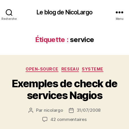
Le blog de NicoLargo
Recherche
Menu
Étiquette :
service
Catégories
OPEN-SOURCE
RESEAU
SYSTEME
Exemples de check de
services Nagios
Par
nicolargo
31/07/2008
Auteur
Date
de
de
sur
42 commentaires
l’article
l’article
Exemples