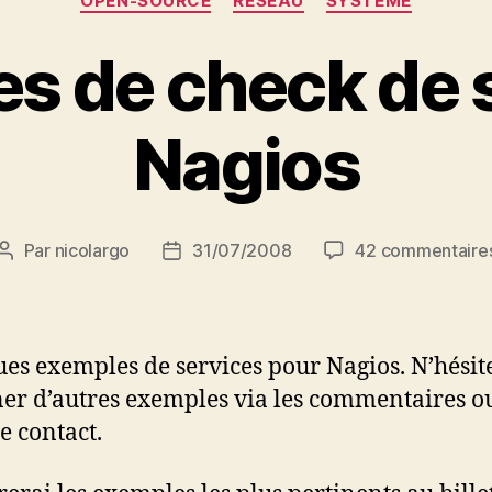
OPEN-SOURCE
RESEAU
SYSTEME
s de check de 
Nagios
Par
nicolargo
31/07/2008
42 commentaire
Auteur
Date
de
de
l’article
l’article
es exemples de services pour Nagios. N’hésit
er d’autres exemples via les commentaires 
e contact.