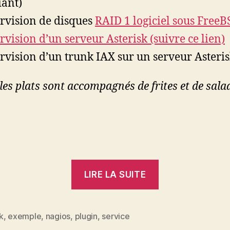
iant)
rvision de disques
RAID 1 logiciel sous FreeB
rvision d’un serveur Asterisk (suivre ce lien)
rvision d’un trunk IAX sur un serveur Asteri
les plats sont accompagnés de frites et de sala
« E
LIRE LA SUITE
de
k
,
exemple
,
nagios
,
plugin
,
service
es