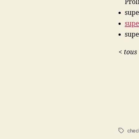
Prol
supe
supe
supe
< tous 
chec
Étiquett