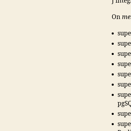
J’intég
On
me
supe
supe
supe
supe
supe
supe
supe
pgS
supe
supe