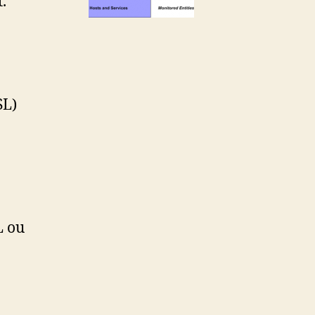
.
SL)
L ou