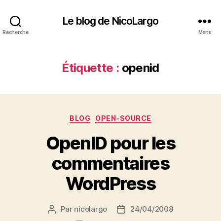
Le blog de NicoLargo
Recherche
Menu
Étiquette :
openid
Catégories
BLOG
OPEN-SOURCE
OpenID pour les
commentaires
WordPress
Par
nicolargo
24/04/2008
Auteur
Date
de
de