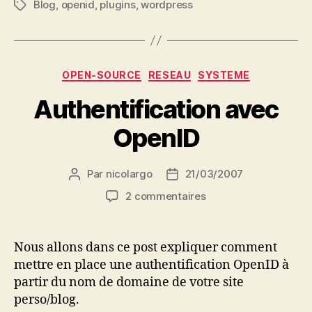
Blog
,
openid
,
plugins
,
wordpress
Étiquettes
Catégories
OPEN-SOURCE
RESEAU
SYSTEME
Authentification avec
OpenID
Par
nicolargo
21/03/2007
Auteur
Date
de
de
sur
2 commentaires
l’article
l’article
Authentification
avec
OpenID
Nous allons dans ce post expliquer comment
mettre en place une authentification OpenID à
partir du nom de domaine de votre site
perso/blog.