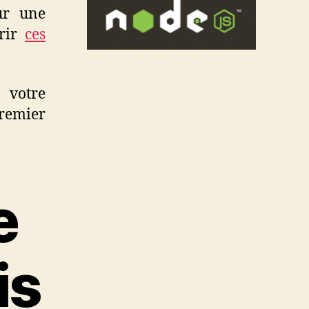
ur une
urir
ces
r votre
remier
e
is