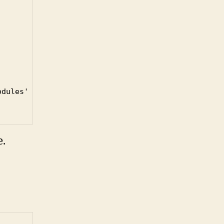
dules' >> ~/.profile

e.