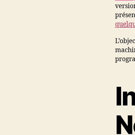
versi
présen
quelqu
L’obje
machi
progra
I
N