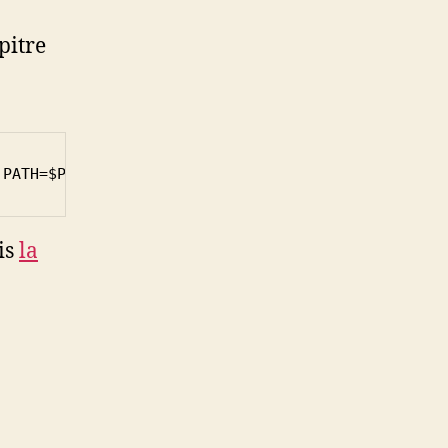
pitre
 PATH=$PATH:/opt/node/bin ; export NODE_PATH=/opt/
is
la