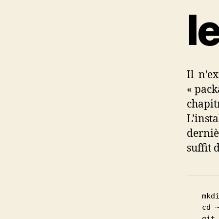
l
Il n’e
« pack
chapit
L’inst
derniè
suffit
mkdi
cd ~
git