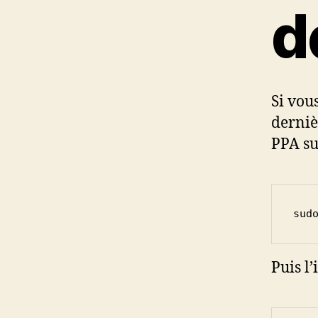
d
Si vou
derniè
PPA su
sud
Puis l