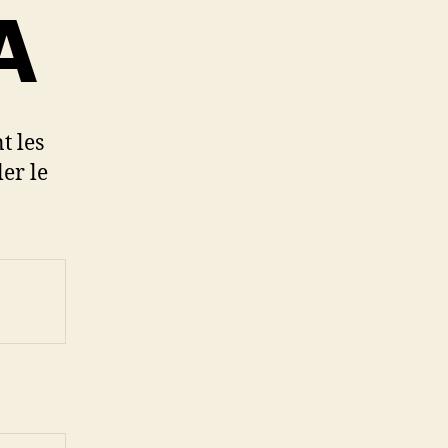
A
t les
er le