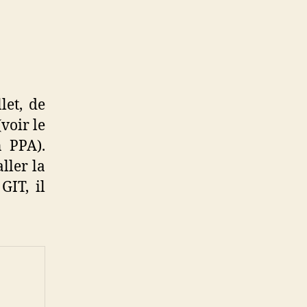
let, de
voir le
n PPA).
ller la
GIT, il