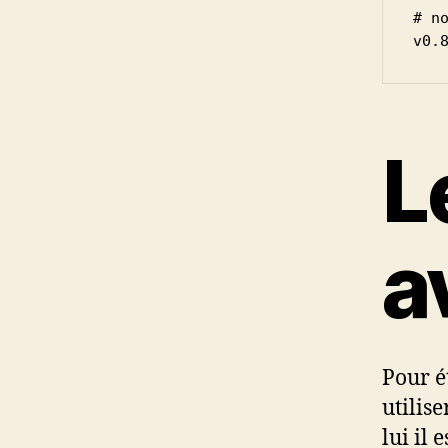
# no
v0.
L
a
Pour é
utilis
lui il 