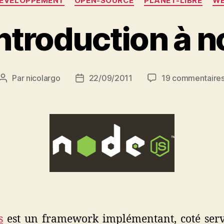
EVELOPPEMENT
OPEN-SOURCE
PLANET-LIBRE
W
ntroduction à n
Par
nicolargo
22/09/2011
19 commentaire
Auteur
Date
de
de
l’article
l’article
s
est un framework implémentant, coté serv