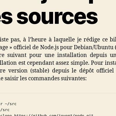
es sources
xiste pas, à l’heure à laquelle je rédige ce bil
age » officiel de Node.js pour Debian/Ubuntu (
re suivant pour une installation depuis u
allation est cependant assez simple. Pour insta
re version (stable) depuis le dépôt officiel 
 de saisir les commandes suivantes:
r ~/src

/src

 clone https://github.com/joyent/node.git
