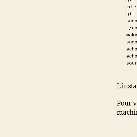
cd ~
git 
sudo
./co
make
sudo
ech
ech
sou
L’insta
Pour v
machi