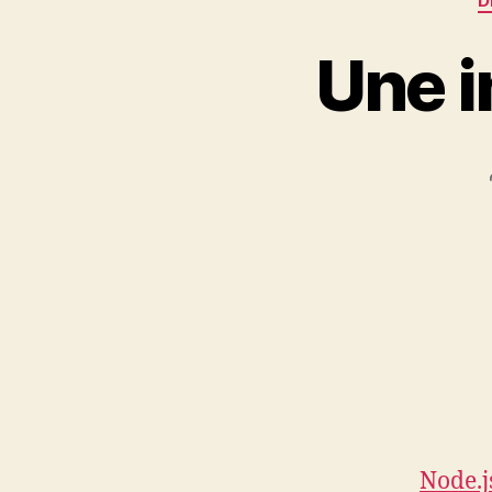
D
Une i
Node.j