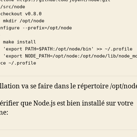
/src/node

checkout v0.8.0

 mkdir /opt/node

nfigure --prefix=/opt/node



 make install

o 'export PATH=$PATH:/opt/node/bin' >> ~/.profile

o 'export NODE_PATH=/opt/node:/opt/node/lib/node_mo
rce ~/.profile
llation va se faire dans le répertoire /opt/nod
érifier que Node.js est bien installé sur votre
ne: