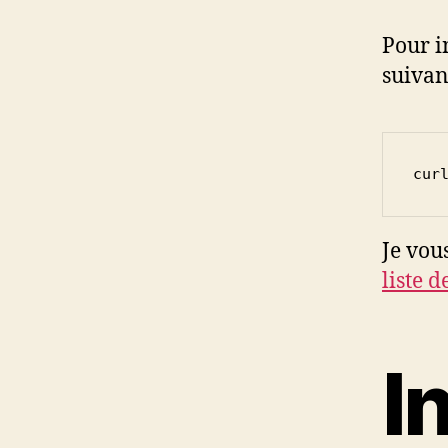
Pour i
suivan
cur
Je vou
liste 
I