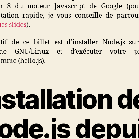
on 8 du moteur Javascript de Google (po
tation rapide, je vous conseille de parco
es slides
).
ctif de ce billet est d’installer Node.js su
ne GNU/Linux et d’exécuter votre p
mme (hello.js).
nstallation d
ode.js depu