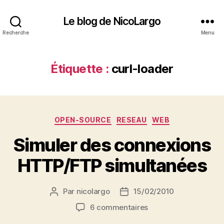
Le blog de NicoLargo
Recherche
Menu
Étiquette :
curl-loader
Catégories
OPEN-SOURCE
RESEAU
WEB
Simuler des connexions
HTTP/FTP simultanées
Par
nicolargo
15/02/2010
Auteur
Date
de
de
sur
6 commentaires
l’article
l’article
Simuler