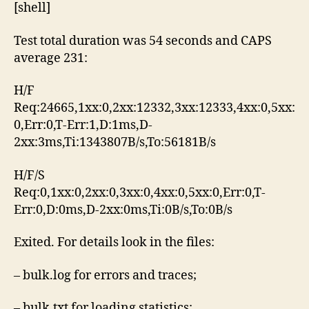
[shell]
Test total duration was 54 seconds and CAPS
average 231:
H/F
Req:24665,1xx:0,2xx:12332,3xx:12333,4xx:0,5xx:
0,Err:0,T-Err:1,D:1ms,D-
2xx:3ms,Ti:1343807B/s,To:56181B/s
H/F/S
Req:0,1xx:0,2xx:0,3xx:0,4xx:0,5xx:0,Err:0,T-
Err:0,D:0ms,D-2xx:0ms,Ti:0B/s,To:0B/s
Exited. For details look in the files:
– bulk.log for errors and traces;
– bulk.txt for loading statistics;