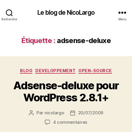
Le blog de NicoLargo
Recherche
Menu
Étiquette :
adsense-deluxe
Catégories
BLOG
DEVELOPPEMENT
OPEN-SOURCE
Adsense-deluxe pour
WordPress 2.8.1+
Par
nicolargo
20/07/2009
Auteur
Date
de
de
sur
4 commentaires
l’article
l’article
Adsense-