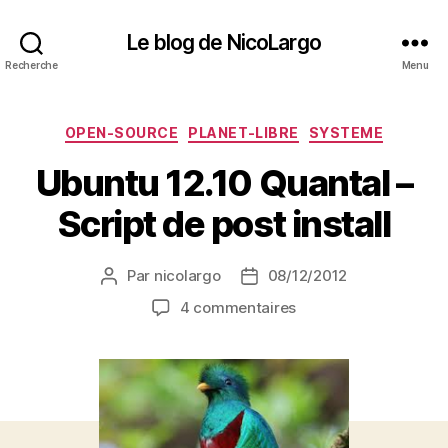
Le blog de NicoLargo
Recherche
Menu
Catégories
OPEN-SOURCE
PLANET-LIBRE
SYSTEME
Ubuntu 12.10 Quantal –
Script de post install
Par
nicolargo
08/12/2012
Auteur
Date
de
de
sur
4 commentaires
l’article
l’article
Ubuntu
12.10
Quantal
–
Script
de