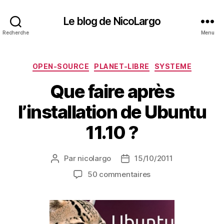
Le blog de NicoLargo
Recherche
Menu
Catégories
OPEN-SOURCE
PLANET-LIBRE
SYSTEME
Que faire après
l’installation de Ubuntu
11.10 ?
Par
nicolargo
15/10/2011
Auteur
Date
de
de
sur
50 commentaires
l’article
l’article
Que
faire
après
l’installation