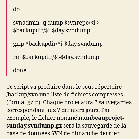
do
svnadmin -q dump $svnrepo/$i >
$backupdir/$i-$day.svndump
gzip $backupdir/$i-$day.svndump
rm $backupdir/$i-$day.svndump
done
Ce script va produire dans le sous répertoire
/backup/svn une liste de fichiers compressés
(format gzip). Chaque projet aura 7 sauvegardes
correspondant aux 7 derniers jours. Par
exemple, le fichier nommé
monbeauprojet-
sunday.svndump.gz
sera la sauvegarde de la
base de données SVN de dimanche dernier.