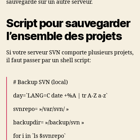
sauvegarde sur un autre serveur.
Script pour sauvegarder
l’ensemble des projets
Si votre serveur SVN comporte plusieurs projets,
il faut passer par un shell script:
# Backup SVN (local)
day=`LANG=C date +%A | tr A-Z a-z`
svnrepo= »/var/svn/ »
backupdir= »/backup/svn »
for i in `ls $svnrepo`