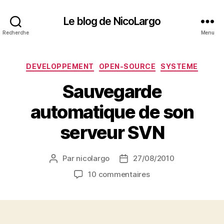
Le blog de NicoLargo
Recherche
Menu
Catégories
DEVELOPPEMENT
OPEN-SOURCE
SYSTEME
Sauvegarde
automatique de son
serveur SVN
Par
nicolargo
27/08/2010
Auteur
Date
de
de
sur
10 commentaires
l’article
l’article
Sauvegarde
automatique
de
son