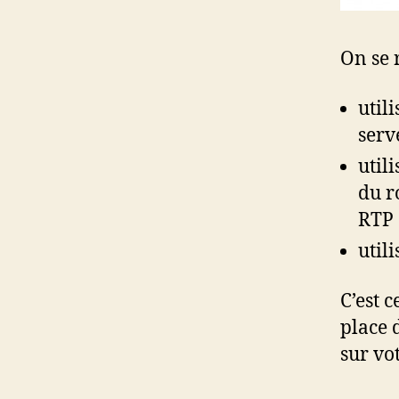
On se 
util
serv
util
du r
RTP 
util
C’est 
place d
sur vo