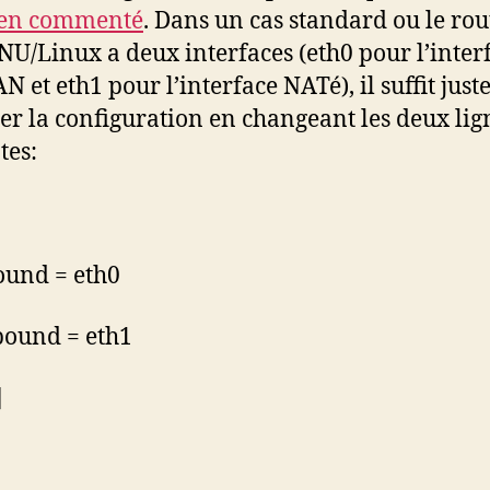
ien commenté
. Dans un cas standard ou le ro
U/Linux a deux interfaces (eth0 pour l’inter
N et eth1 pour l’interface NATé), il suffit just
er la configuration en changeant les deux lig
tes:
ound = eth0
bound = eth1
]