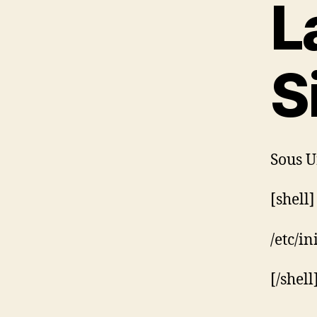
L
S
Sous U
[shell]
/etc/in
[/shell