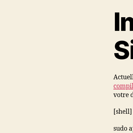
I
S
Actuel
compil
votre 
[shell]
sudo a