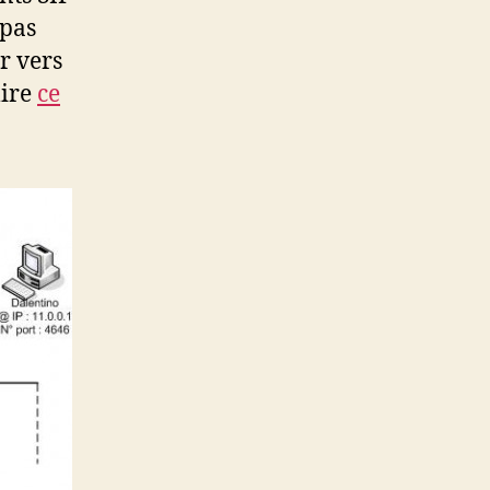
 pas
r vers
lire
ce