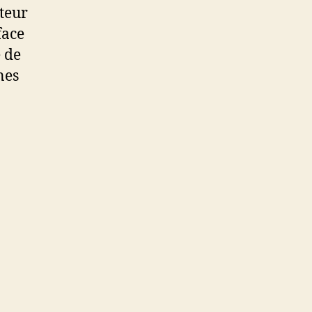
uteur
face
e de
nes