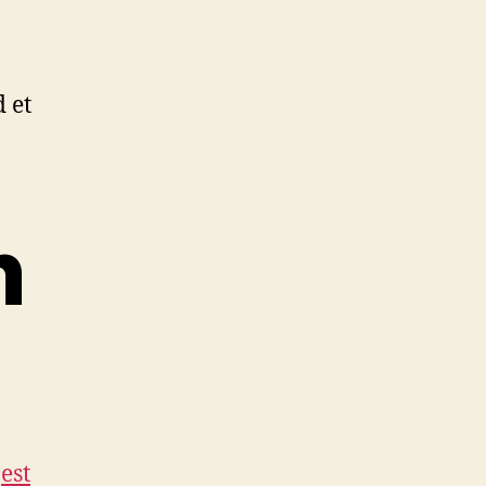
d et
n
f
est