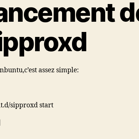
ancement d
ipproxd
nbuntu,c’est assez simple:
it.d/sipproxd start
]