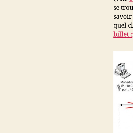
se tro
savoir
quel c
billet