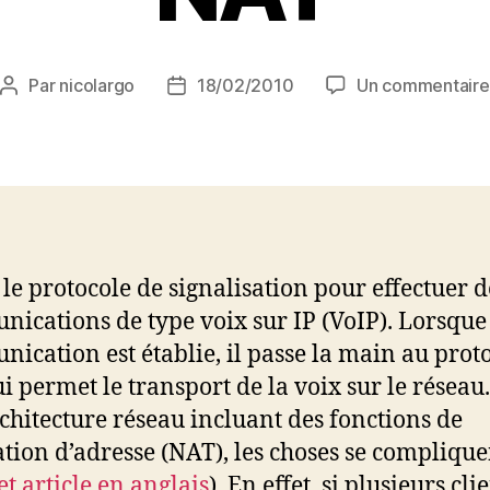
Par
nicolargo
18/02/2010
Un commentaire
Auteur
Date
de
de
l’article
l’article
 le protocole de signalisation pour effectuer d
ications de type voix sur IP (VoIP). Lorsque
ication est établie, il passe la main au prot
i permet le transport de la voix sur le réseau
chitecture réseau incluant des fonctions de
ation d’adresse (NAT), les choses se complique
et article en anglais
). En effet, si plusieurs cli