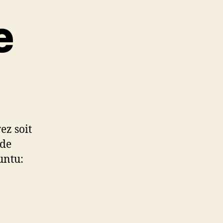
e
ez soit
 de
untu: