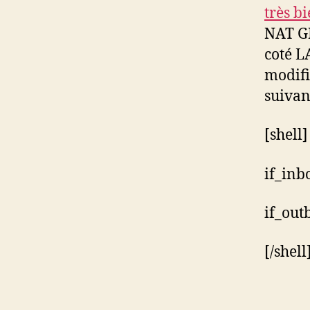
très b
NAT GN
coté LA
modifi
suivan
[shell]
if_inb
if_out
[/shell