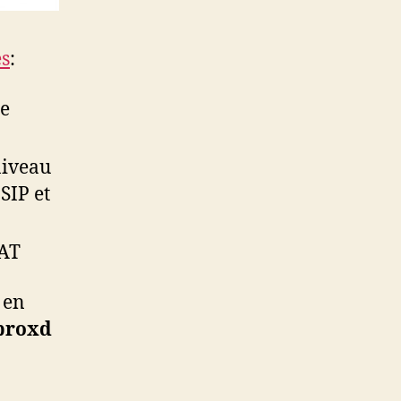
es
:
le
niveau
SIP et
NAT
 en
proxd