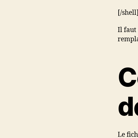
[/shell
Il faut
rempla
C
d
Le fic