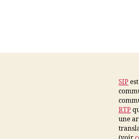
SIP
est
commun
commun
RTP
qu
une ar
transl
(voir
c