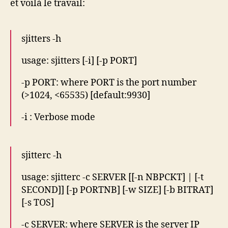
et voilà le travail:
sjitters -h
usage: sjitters [-i] [-p PORT]
-p PORT: where PORT is the port number
(>1024, <65535) [default:9930]
-i : Verbose mode
sjitterc -h
usage: sjitterc -c SERVER [[-n NBPCKT] | [-t
SECOND]] [-p PORTNB] [-w SIZE] [-b BITRAT]
[-s TOS]
-c SERVER: where SERVER is the server IP