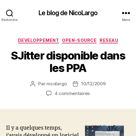
Le blog de NicoLargo
Recherche
Menu
Catégories
DEVELOPPEMENT
OPEN-SOURCE
RESEAU
SJitter disponible dans
les PPA
Par
nicolargo
10/12/2009
Auteur
Date
de
de
sur
4 commentaires
l’article
l’article
SJitter
disponible
dans
les
PPA
Il y a quelques temps,
j’avais développé un logiciel