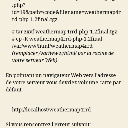
.php?
id=19&path=/code&filename=weathermap4r
rd-php-1.2final.tgz
# tar zxvf weathermap4rrd-php-1.2final.tgz
# cp -R weathermap4rrd-php-1.2final
/var/www/html/weathermap4rrd
(remplacer /var/www/html/ par la racine de
votre serveur Web)
En pointant un navigateur Web vers l’adresse
de votre serveur vous devriez voir une carte par
défaut.
http://localhost/weathermap4rrd
Si vous rencontrez l’erreur suivant: