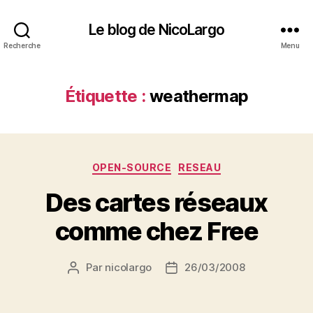
Le blog de NicoLargo
Recherche
Menu
Étiquette :
weathermap
Catégories
OPEN-SOURCE
RESEAU
Des cartes réseaux
comme chez Free
Par
nicolargo
26/03/2008
Auteur
Date
de
de
l’article
l’article