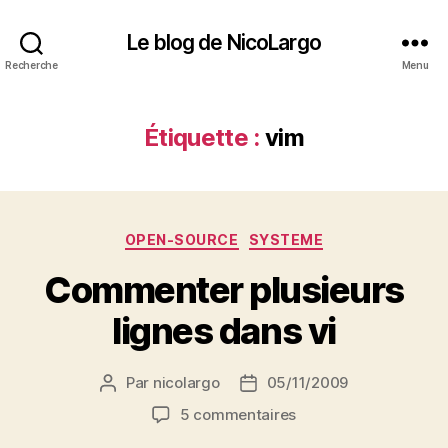
Le blog de NicoLargo
Recherche
Menu
Étiquette :
vim
Catégories
OPEN-SOURCE
SYSTEME
Commenter plusieurs
lignes dans vi
Par
nicolargo
05/11/2009
Auteur
Date
de
de
sur
5 commentaires
l’article
l’article
Commenter