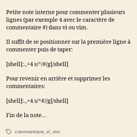
plusieurs
lignes
Petite note interne pour commenter plusieurs
dans
lignes (par exemple 4 avec le caractère de
vi
commentaire #) dans vi ou vim.
Il suffit de se positionner sur la première ligne à
commenter puis de taper:
[shell]:.,+4 s/^/#/g[/shell]
Pour revenir en arrière et supprimer les
commentaires:
[shell]:.,+4 s/^#//g[/shell]
Fin de la note…
commentaire
,
vi
,
vim
Étiquettes