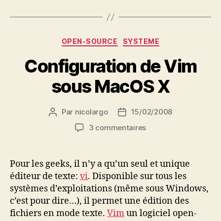
Catégories
OPEN-SOURCE
SYSTEME
Configuration de Vim
sous MacOS X
Par
nicolargo
15/02/2008
Auteur
Date
de
de
sur
3 commentaires
l’article
l’article
Configuration
de
Vim
Pour les geeks, il n’y a qu’un seul et unique
sous
éditeur de texte:
vi
. Disponible sur tous les
MacOS
systèmes d’exploitations (même sous Windows,
X
c’est pour dire…), il permet une édition des
fichiers en mode texte.
Vim
un logiciel open-