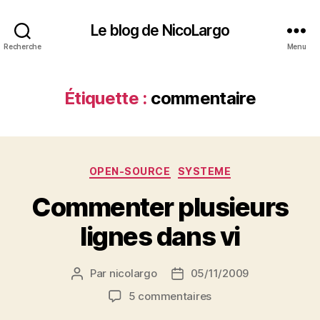
Le blog de NicoLargo
Recherche
Menu
Étiquette :
commentaire
Catégories
OPEN-SOURCE
SYSTEME
Commenter plusieurs
lignes dans vi
Par
nicolargo
05/11/2009
Auteur
Date
de
de
sur
5 commentaires
l’article
l’article
Commenter