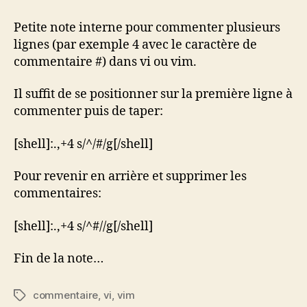
plusieurs
lignes
Petite note interne pour commenter plusieurs
dans
lignes (par exemple 4 avec le caractère de
vi
commentaire #) dans vi ou vim.
Il suffit de se positionner sur la première ligne à
commenter puis de taper:
[shell]:.,+4 s/^/#/g[/shell]
Pour revenir en arrière et supprimer les
commentaires:
[shell]:.,+4 s/^#//g[/shell]
Fin de la note…
commentaire
,
vi
,
vim
Étiquettes