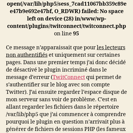
open(/var/lib/php5/sess_7cad11067bb359c89e
e47b9e692e47bf, O_RDWR) failed: No space
left on device (28) in
/www/wp-
content/plugins/twitconnect/twitconnect.php
on line
95
Ce message n’apparaissait que pour
les lecteurs
non authentifiés
et uniquement sur certaines
pages. Dans une premier temps j’ai donc décidé
de désactivé le plugin incriminé dans le
message d’erreur (
TwitConnect
qui permet de
s’authentifier sur le blog avec son compte
Twitter). J’ai ensuite regarder l’espace disque de
mon serveur sans voir de problème. C’est en
allant regarder les fichiers dans le répertoire
/var/lib/php5 que j’ai commencer à comprendre
pourquoi le plugin en question n’arrivait plus à
générer de fichiers de sessions PHP (les fameux