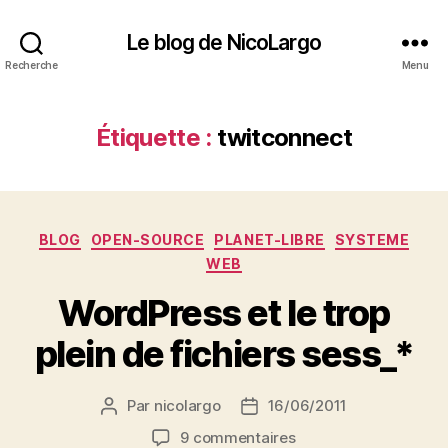
Le blog de NicoLargo
Recherche
Menu
Étiquette :
twitconnect
Catégories
BLOG
OPEN-SOURCE
PLANET-LIBRE
SYSTEME
WEB
WordPress et le trop
plein de fichiers sess_*
Par
nicolargo
16/06/2011
Auteur
Date
de
de
sur
9 commentaires