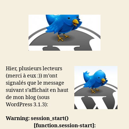
l’article
l’article
WordPress
et
le
trop
plein
de
fichiers
sess_*
Hier, plusieurs lecteurs
(merci à eux :)) m’ont
signalés que le message
suivant s’affichait en haut
de mon blog (sous
WordPress 3.1.3):
Warning: session_start()
[function.session-start]: