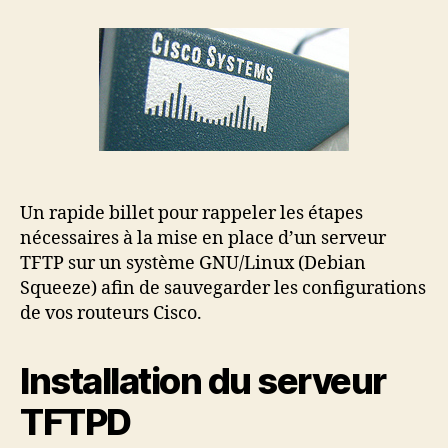
un
serveur
TFTP
pour
vos
Cisco
Un rapide billet pour rappeler les étapes
nécessaires à la mise en place d’un serveur
TFTP sur un système GNU/Linux (Debian
Squeeze) afin de sauvegarder les configurations
de vos routeurs Cisco.
Installation du serveur
TFTPD