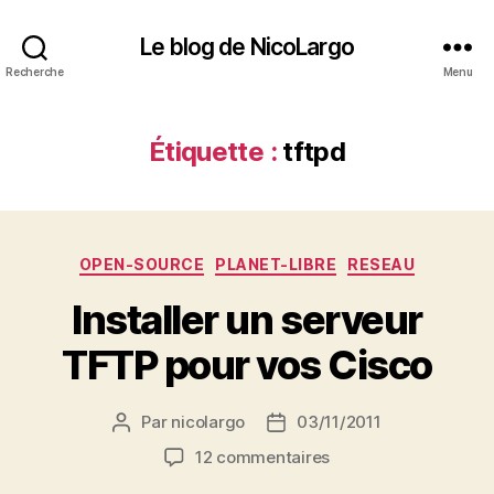
Le blog de NicoLargo
Recherche
Menu
Étiquette :
tftpd
Catégories
OPEN-SOURCE
PLANET-LIBRE
RESEAU
Installer un serveur
TFTP pour vos Cisco
Par
nicolargo
03/11/2011
Auteur
Date
de
de
sur
12 commentaires
l’article
l’article
Installer