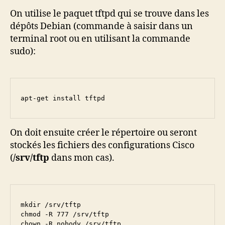
On utilise le paquet tftpd qui se trouve dans les
dépôts Debian (commande à saisir dans un
terminal root ou en utilisant la commande
sudo):
apt-get install tftpd
On doit ensuite créer le répertoire ou seront
stockés les fichiers des configurations Cisco
(
/srv/tftp
dans mon cas).
mkdir /srv/tftp

chmod -R 777 /srv/tftp

chown -R nobody /srv/tftp