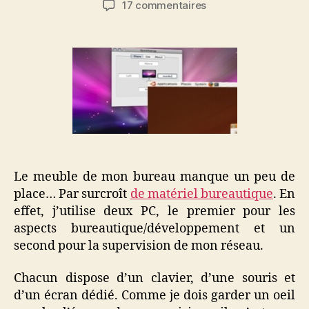
sur
17 commentaires
l’article
l’article
Une
souris
et
un
clavier
pour
plusieurs
ordinateurs
Le meuble de mon bureau manque un peu de
place… Par surcroît
de matériel bureautique
. En
effet, j’utilise deux PC, le premier pour les
aspects bureautique/développement et un
second pour la supervision de mon réseau.
Chacun dispose d’un clavier, d’une souris et
d’un écran dédié. Comme je dois garder un oeil