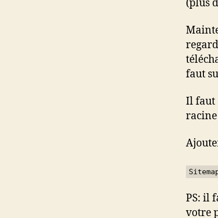
(plus 
Mainten
regard
téléch
faut s
Il faut
racine 
Ajoute
Sitema
PS: il
votre 