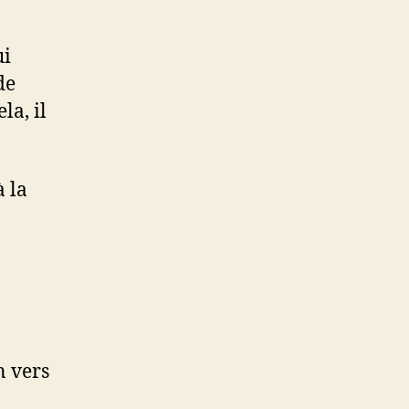
ui
de
la, il
à la
n vers