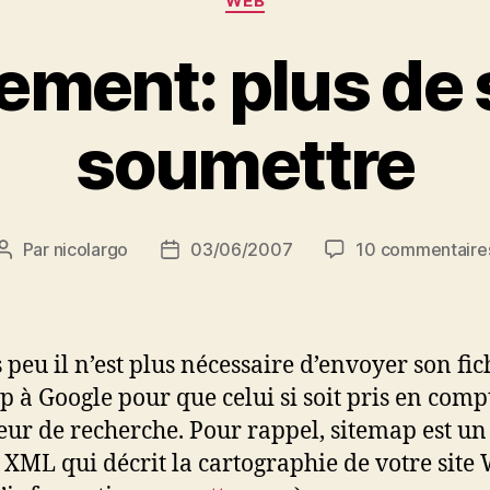
WEB
ement: plus de 
soumettre
Par
nicolargo
03/06/2007
10 commentaire
Auteur
Date
de
de
l’article
l’article
 peu il n’est plus nécessaire d’envoyer son fic
p à Google pour que celui si soit pris en comp
eur de recherche. Pour rappel, sitemap est un
r XML qui décrit la cartographie de votre site