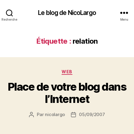
Le blog de NicoLargo
Recherche
Menu
Étiquette :
relation
Catégories
WEB
Place de votre blog dans
l’Internet
Par
nicolargo
05/09/2007
Auteur
Date
de
de
l’article
l’article