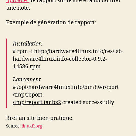
uploader
le rapport sur le site et à lui donner
une note.
Exemple de génération de rapport:
Installation
# rpm -i http://hardware4linux.info/res/lsb-
hardware4linux.info-collector-0.9.2-
1.i586.rpm
Lancement
# /opt/hardware4linux.info/bin/hwreport
/tmp/report
/tmp/report.tar.bz2
created successfully
Bref un site bien pratique.
Source:
linuxfr.org