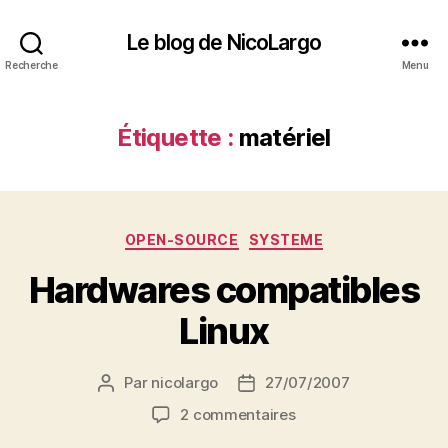
Le blog de NicoLargo
Recherche
Menu
Étiquette :
matériel
Catégories
OPEN-SOURCE
SYSTEME
Hardwares compatibles
Linux
Par
nicolargo
27/07/2007
Auteur
Date
de
de
sur
2 commentaires
l’article
l’article
Hardwares