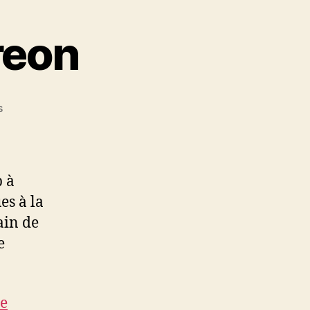
reon
sur
s
Utilisation
de
Centreon
b à
es à la
ain de
e
e