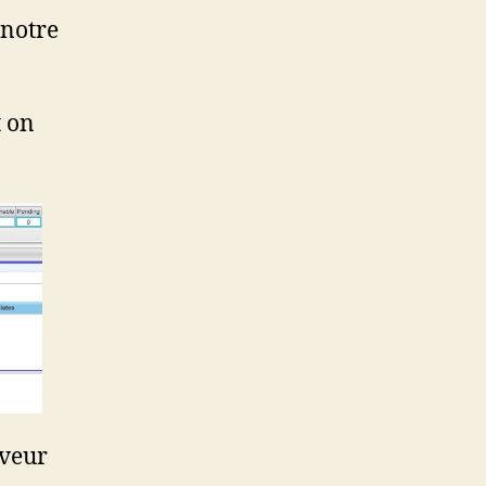
 notre
 on
rveur