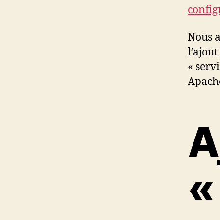
config
Nous a
l’ajou
« serv
Apach
A
«