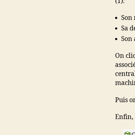
(1):
Son 
Sa d
Son
On cli
associé
centra
machi
Puis o
Enfin,