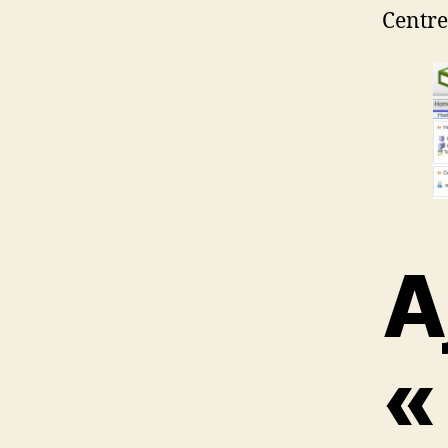
Centre
A
«