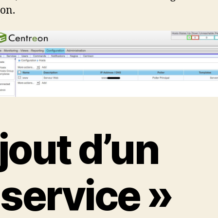
on.
jout d’un
 service »