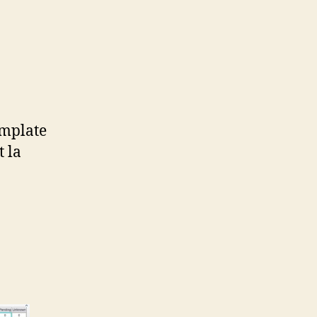
emplate
t la