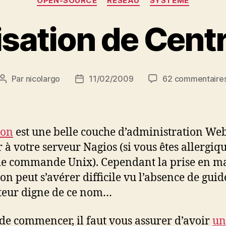
OPEN-SOURCE
RESEAU
SYSTEME
lisation de Cent
Par
nicolargo
11/02/2009
62 commentaire
Auteur
Date
de
de
l’article
l’article
eon
est une belle couche d’administration We
r à votre serveur Nagios (si vous êtes allergiqu
de commande Unix). Cependant la prise en m
on peut s’avérer difficile vu l’absence de guid
ateur digne de ce nom…
de commencer, il faut vous assurer d’avoir
un