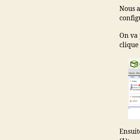
Nous a
config
On va 
clique
Ensuit