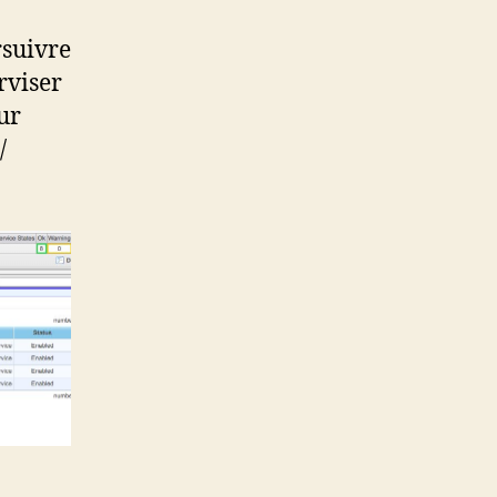
rsuivre
rviser
ur
/