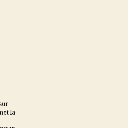
sur
met la
B