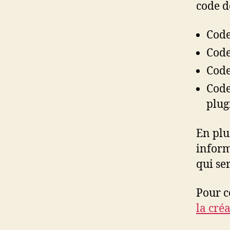
code do
Code
Code
Code
Code
plug
En plu
inform
qui se
Pour ce
la cré