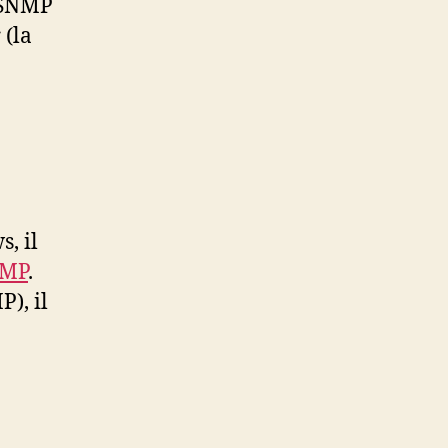
 SNMP
 (la
a
, il
NMP
.
), il