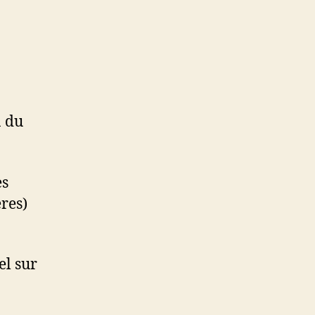
n du
es
res)
el sur