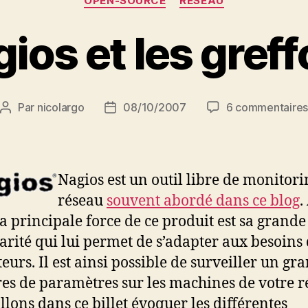
OPEN-SOURCE
RESEAU
ios et les gref
Par
nicolargo
08/10/2007
6 commentaire
Auteur
Date
de
de
l’article
l’article
Nagios est un outil libre de monitori
réseau
souvent abordé dans ce blog
.
la principale force de ce produit est sa grande
rité qui lui permet de s’adapter aux besoins 
teurs. Il est ainsi possible de surveiller un gr
s de paramètres sur les machines de votre r
llons dans ce billet évoquer les différentes