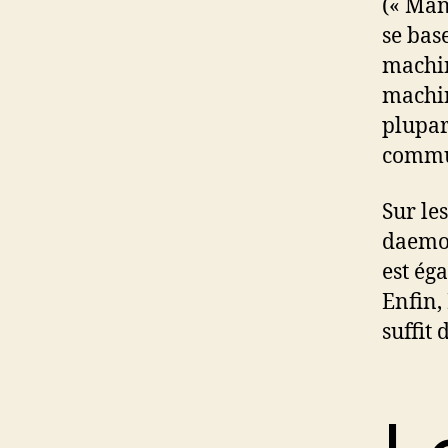
(« Man
se base
machin
machin
plupar
commu
Sur les
daemo
est ég
Enfin,
suffit