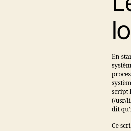
L
l
En sta
systèm
proces
systèm
script
(/usr/l
dit qu’
Ce scr