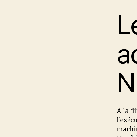
L
a
N
A la d
l’exéc
machin