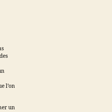
ns
 des
un
ue l’on
rner un