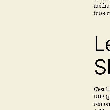
méthod
inform
L
S
C’est 
UDP (p
remont