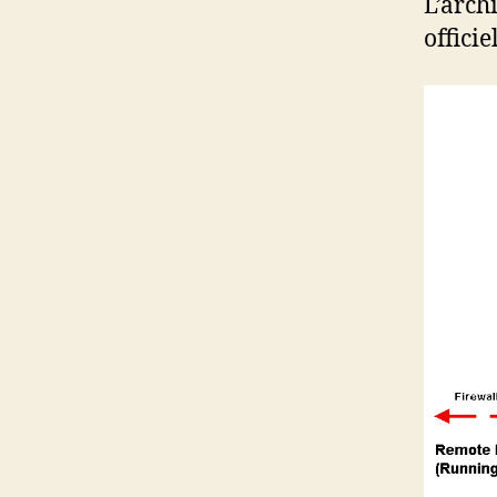
L’arch
officie