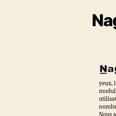
Nag
yeux, 
modula
utilisa
nombre
Nous a