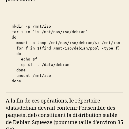
mkdir -p /mnt/iso

for i in `ls /mnt/nas/iso/debian`

do

  mount -o loop /mnt/nas/iso/debian/$i /mnt/iso

  for f in $(find /mnt/iso/debian/pool -type f)

  do 

    echo $f

    cp $f -t /data/debian

  done

  umount /mnt/iso

done
A la fin de ces opérations, le répertoire
/data/debian devrait contenir l’ensemble des
paquets .deb constituant la distribution stable
de Debian Squeeze (pour une taille d’environ 35