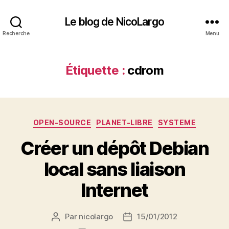
Le blog de NicoLargo
Recherche
Menu
Étiquette :
cdrom
Catégories
OPEN-SOURCE
PLANET-LIBRE
SYSTEME
Créer un dépôt Debian
local sans liaison
Internet
Par
nicolargo
15/01/2012
Auteur
Date
de
de