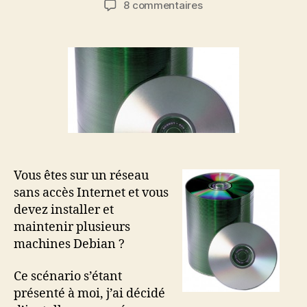
sur
8 commentaires
l’article
l’article
Créer
un
dépôt
Debian
local
sans
liaison
Internet
Vous êtes sur un réseau
sans accès Internet et vous
devez installer et
maintenir plusieurs
machines Debian ?
Ce scénario s’étant
présenté à moi, j’ai décidé