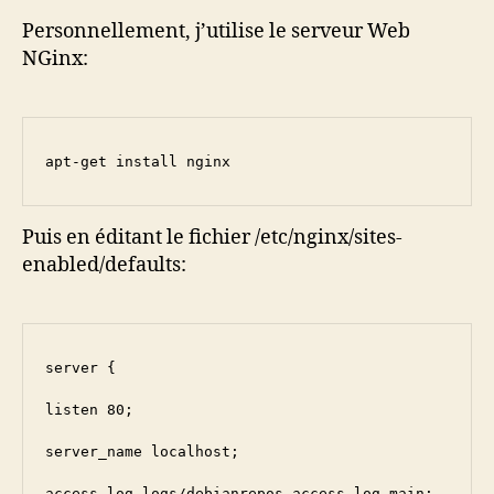
Personnellement, j’utilise le serveur Web
NGinx:
apt-get install nginx
Puis en éditant le fichier /etc/nginx/sites-
enabled/defaults:
server {

listen 80;

server_name localhost;

access_log logs/debianrepos.access.log main;
