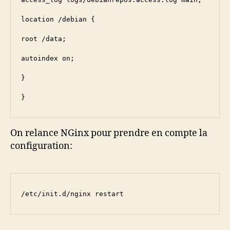
location /debian {

root /data;

autoindex on;

}

}
On relance NGinx pour prendre en compte la
configuration:
/etc/init.d/nginx restart