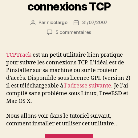
connexions TCP
Par
nicolargo
31/07/2007
Auteur
Date
de
de
sur
5 commentaires
l’article
l’article
TCPtrack:
suivre
ses
TCPTrack
est un petit utilitaire bien pratique
connexions
pour suivre les connexions TCP. L’idéal est de
TCP
l’installer sur sa machine ou sur le routeur
d’accès. Disponible sous licence GPL (version 2)
il est téléchargeable à
l’adresse suivante
. Je l’ai
compilé sans problème sous Linux, FreeBSD et
Mac OS X.
Nous allons voir dans le tutoriel suivant,
comment installer et utiliser cet utilitaire…