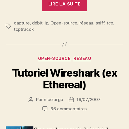
« TCPtrack:
LIRE LA SUITE
suivre
ses
capture
,
débit
,
ip
,
Open-source
,
réseau
connexions
,
sniff
,
tcp
,
Étiquettes
tcptracck
TCP »
Catégories
OPEN-SOURCE
RESEAU
Tutoriel Wireshark (ex
Ethereal)
Par
nicolargo
19/07/2007
Auteur
Date
de
de
sur
66 commentaires
l’article
l’article
Tutoriel
Wireshark
(ex