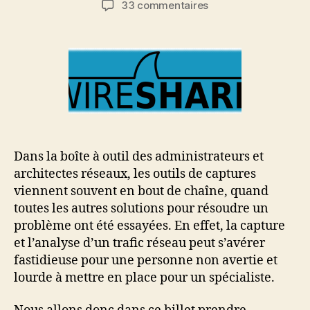
sur
33 commentaires
l’article
l’article
Capturer
et
analyser
un
trafic
réseau
avec
Wireshark
Dans la boîte à outil des administrateurs et
architectes réseaux, les outils de captures
viennent souvent en bout de chaîne, quand
toutes les autres solutions pour résoudre un
problème ont été essayées. En effet, la capture
et l’analyse d’un trafic réseau peut s’avérer
fastidieuse pour une personne non avertie et
lourde à mettre en place pour un spécialiste.