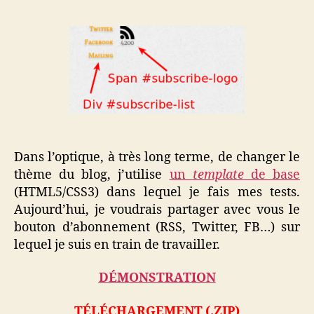
bo
l’article
l’article
d’
en
CS
po
vo
bl
Dans l’optique, à très long terme, de changer le
thème du blog, j’utilise
un
template
de base
(HTML5/CSS3) dans lequel je fais mes tests.
Aujourd’hui, je voudrais partager avec vous le
bouton d’abonnement (RSS, Twitter, FB…) sur
lequel je suis en train de travailler.
DÉMONSTRATION
TÉLÉCHARGEMENT (.ZIP)