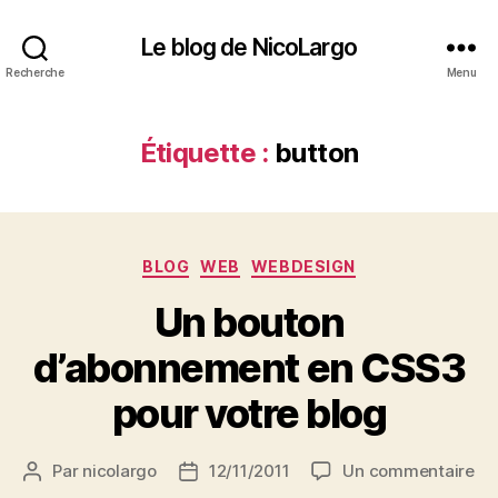
Le blog de NicoLargo
Recherche
Menu
Étiquette :
button
Catégories
BLOG
WEB
WEBDESIGN
Un bouton
d’abonnement en CSS3
pour votre blog
su
Par
nicolargo
12/11/2011
Un commentaire
Auteur
Date
Un
de
de