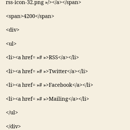
rss-icon-32.png »/></a></span>
<span>4200</span>
<div>
<ul>
<li><a href= »# »>RSS</a></li>
<li><a href= »# »>Twitter</a></li>
<li><a href= »# »>Facebook</a></li>
<li><a href= »# »>Mailing</a></li>
</ul>
</div>