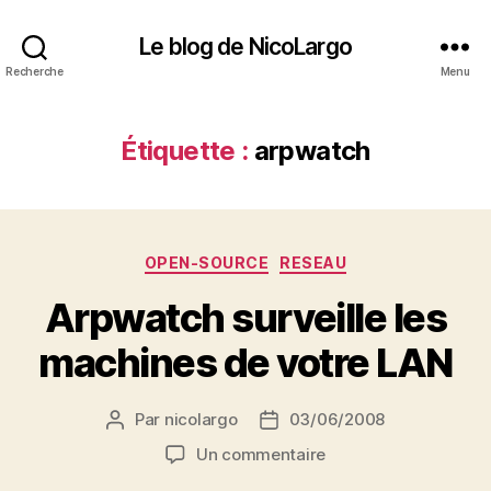
Le blog de NicoLargo
Recherche
Menu
Étiquette :
arpwatch
Catégories
OPEN-SOURCE
RESEAU
Arpwatch surveille les
machines de votre LAN
Par
nicolargo
03/06/2008
Auteur
Date
de
de
sur
Un commentaire
l’article
l’article
Arpwatch