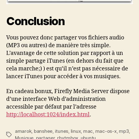
Conclusion
Vous pouvez donc partager vos fichiers audio
(MP3 ou autres) de manière très simple.
L’avantage de cette solution par rapport à un
simple partage iTunes (en dehors du fait que
cela marche;) ) est qu’il n’est pas nécessaire de
lancer iTunes pour accéder à vos musiques.
En cadeau bonux, Firefly Media Server dispose
d’une interface Web d’administration
accessible par défaut par l’adresse
http://localhost:1024/index.html
.
amarok
,
banshee
,
itunes
,
linux
,
mac
,
mac-os-x
,
mp3
,
Étiquettes
Musique
,
partager
,
rhytmbox
,
ubuntu