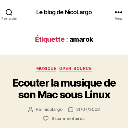
Le blog de NicoLargo
Recherche
Menu
Étiquette :
amarok
Catégories
MUSIQUE
OPEN-SOURCE
Ecouter la musique de
son Mac sous Linux
Par
nicolargo
31/07/2008
Auteur
Date
de
de
sur
8 commentaires
l’article
l’article
Ecouter