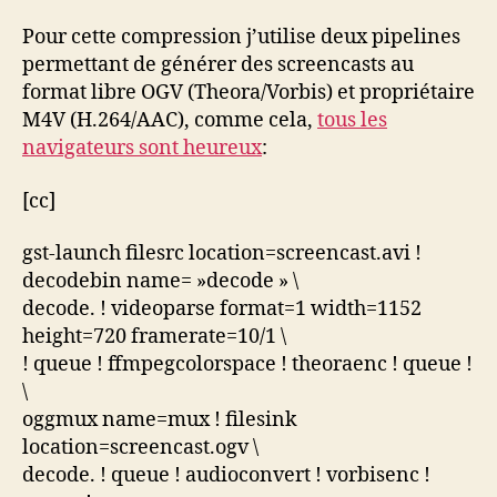
Pour cette compression j’utilise deux pipelines
permettant de générer des screencasts au
format libre OGV (Theora/Vorbis) et propriétaire
M4V (H.264/AAC), comme cela,
tous les
navigateurs sont heureux
:
[cc]
gst-launch filesrc location=screencast.avi !
decodebin name= »decode » \
decode. ! videoparse format=1 width=1152
height=720 framerate=10/1 \
! queue ! ffmpegcolorspace ! theoraenc ! queue !
\
oggmux name=mux ! filesink
location=screencast.ogv \
decode. ! queue ! audioconvert ! vorbisenc !