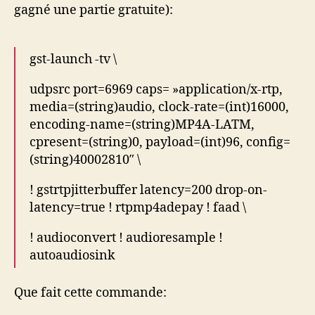
gagné une partie gratuite):
gst-launch -tv \
udpsrc port=6969 caps= »application/x-rtp,
media=(string)audio, clock-rate=(int)16000,
encoding-name=(string)MP4A-LATM,
cpresent=(string)0, payload=(int)96, config=
(string)40002810″ \
! gstrtpjitterbuffer latency=200 drop-on-
latency=true ! rtpmp4adepay ! faad \
! audioconvert ! audioresample !
autoaudiosink
Que fait cette commande: