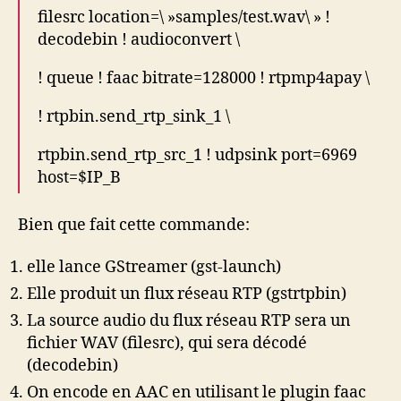
filesrc location=\ »samples/test.wav\ » !
decodebin ! audioconvert \
! queue ! faac bitrate=128000 ! rtpmp4apay \
! rtpbin.send_rtp_sink_1 \
rtpbin.send_rtp_src_1 ! udpsink port=6969
host=$IP_B
Bien que fait cette commande:
elle lance GStreamer (gst-launch)
Elle produit un flux réseau RTP (gstrtpbin)
La source audio du flux réseau RTP sera un
fichier WAV (filesrc), qui sera décodé
(decodebin)
On encode en AAC en utilisant le plugin faac