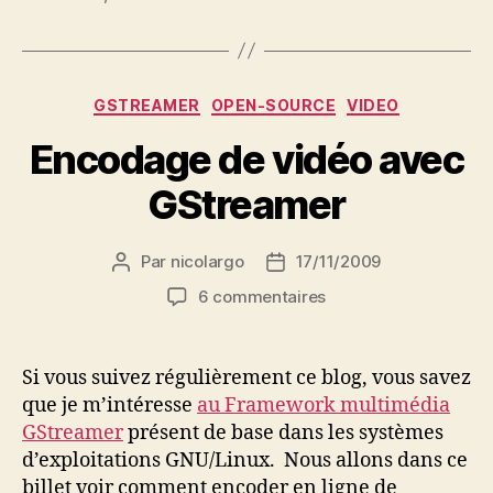
Catégories
GSTREAMER
OPEN-SOURCE
VIDEO
Encodage de vidéo avec
GStreamer
Par
nicolargo
17/11/2009
Auteur
Date
de
de
sur
6 commentaires
l’article
l’article
Encodage
de
vidéo
Si vous suivez régulièrement ce blog, vous savez
avec
que je m’intéresse
au Framework multimédia
GStreamer
GStreamer
présent de base dans les systèmes
d’exploitations GNU/Linux. Nous allons dans ce
billet voir comment encoder en ligne de