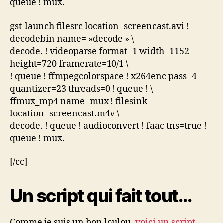
queue ! mux.
gst-launch filesrc location=screencast.avi !
decodebin name= »decode » \
decode. ! videoparse format=1 width=1152
height=720 framerate=10/1 \
! queue ! ffmpegcolorspace ! x264enc pass=4
quantizer=23 threads=0 ! queue ! \
ffmux_mp4 name=mux ! filesink
location=screencast.m4v \
decode. ! queue ! audioconvert ! faac tns=true !
queue ! mux.
[/cc]
Un script qui fait tout…
Comme je suis un bon loulou,
voici un script