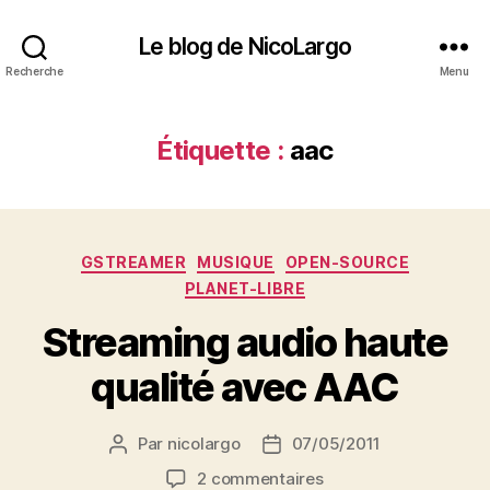
Le blog de NicoLargo
Recherche
Menu
Étiquette :
aac
Catégories
GSTREAMER
MUSIQUE
OPEN-SOURCE
PLANET-LIBRE
Streaming audio haute
qualité avec AAC
Par
nicolargo
07/05/2011
Auteur
Date
de
de
sur
2 commentaires