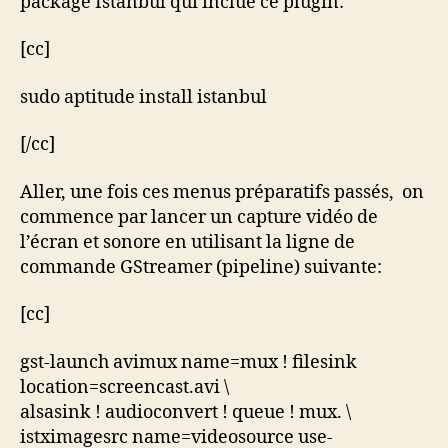
package Istanbul qui inclue ce plugin:
[cc]
sudo aptitude install istanbul
[/cc]
Aller, une fois ces menus préparatifs passés, on
commence par lancer un capture vidéo de
l’écran et sonore en utilisant la ligne de
commande GStreamer (pipeline) suivante:
[cc]
gst-launch avimux name=mux ! filesink
location=screencast.avi \
alsasink ! audioconvert ! queue ! mux. \
istximagesrc name=videosource use-