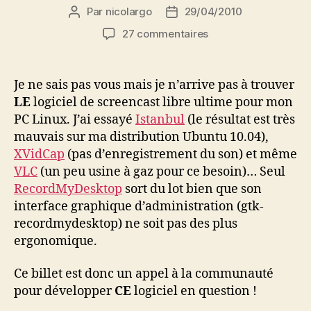
Par
nicolargo
29/04/2010
Auteur
Date
de
de
sur
27 commentaires
l’article
l’article
MyScreenCast,
comment
faire
Je ne sais pas vous mais je n’arrive pas à trouver
du
LE
logiciel de screencast libre ultime pour mon
screencast
PC Linux. J’ai essayé
Istanbul
(le résultat est très
avec
mauvais sur ma distribution Ubuntu 10.04),
GStreamer
XVidCap
(pas d’enregistrement du son) et même
VLC
(un peu usine à gaz pour ce besoin)… Seul
RecordMyDesktop
sort du lot bien que son
interface graphique d’administration (gtk-
recordmydesktop) ne soit pas des plus
ergonomique.
Ce billet est donc un appel à la communauté
pour développer
CE
logiciel en question !