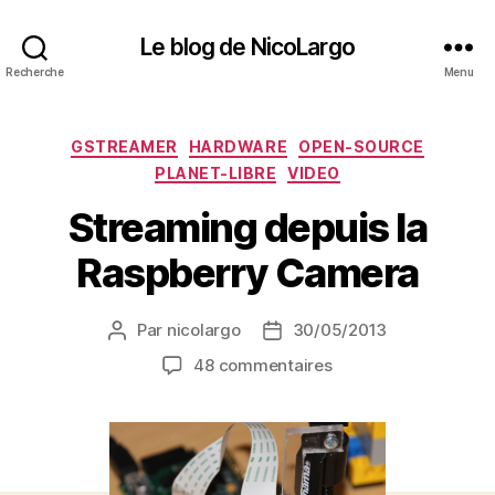
Le blog de NicoLargo
Recherche
Menu
Catégories
GSTREAMER
HARDWARE
OPEN-SOURCE
PLANET-LIBRE
VIDEO
Streaming depuis la
Raspberry Camera
Par
nicolargo
30/05/2013
Auteur
Date
de
de
sur
48 commentaires
l’article
l’article
Streaming
depuis
la
Raspberry
Camera