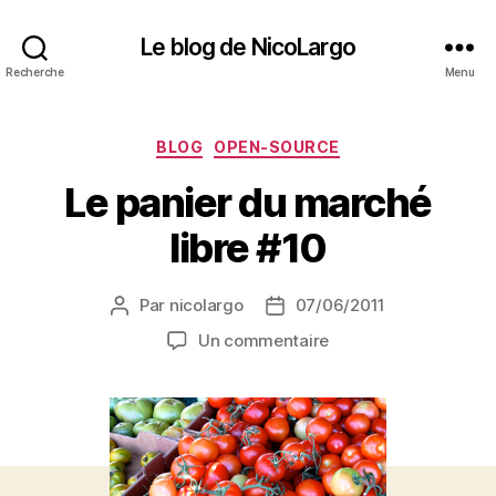
Le blog de NicoLargo
Recherche
Menu
Catégories
BLOG
OPEN-SOURCE
Le panier du marché
libre #10
Par
nicolargo
07/06/2011
Auteur
Date
de
de
sur
Un commentaire
l’article
l’article
Le
panier
du
marché
libre
#10